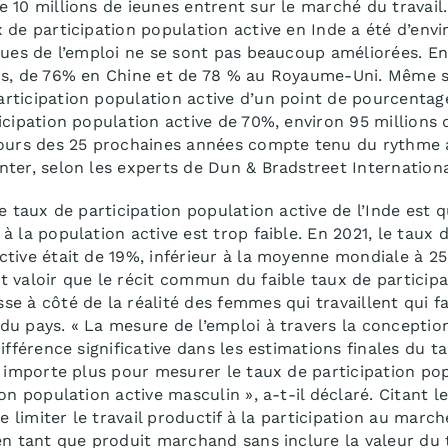
 10 millions de ieunes entrent sur le marché du travail.
 de participation population active en Inde a été d’en
ques de l’emploi ne se sont pas beaucoup améliorées. E
is, de 76% en Chine et de 78 % au Royaume-Uni. Même si 
rticipation population active d’un point de pourcentag
icipation population active de 70%, environ 95 millions 
cours des 25 prochaines années compte tenu du rythme 
ter, selon les experts de Dun & Bradstreet Internationa
e taux de participation population active de l’Inde est 
 la population active est trop faible. En 2021, le taux 
tive était de 19%, inférieur à la moyenne mondiale à 25
 valoir que le récit commun du faible taux de participa
e à côté de la réalité des femmes qui travaillent qui fa
u pays. « La mesure de l’emploi à travers la conceptio
ifférence significative dans les estimations finales du t
a importe plus pour mesurer le taux de participation pop
ion population active masculin », a-t-il déclaré. Citant 
e limiter le travail productif à la participation au marché
en tant que produit marchand sans inclure la valeur du