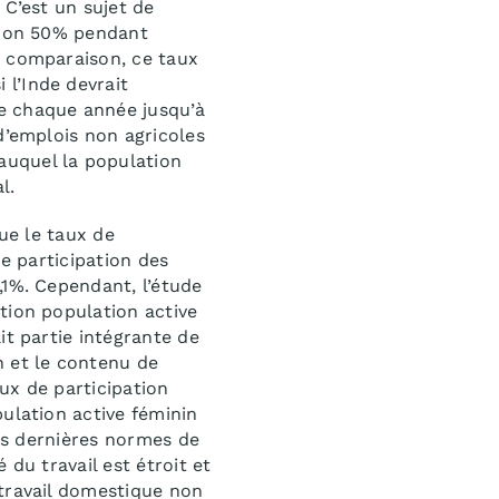
 C’est un sujet de
viron 50% pendant
n comparaison, ce taux
l’Inde devrait
e chaque année jusqu’à
d’emplois non agricoles
auquel la population
l.
que le taux de
de participation des
,1%. Cependant, l’étude
tion population active
it partie intégrante de
n et le contenu de
aux de participation
ulation active féminin
les dernières normes de
 du travail est étroit et
 travail domestique non