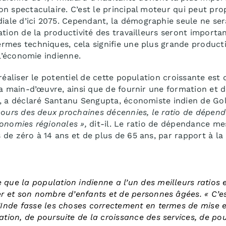
n spectaculaire. C’est le principal moteur qui peut prop
le d’ici 2075. Cependant, la démographie seule ne ser
ation de la productivité des travailleurs seront importa
rmes techniques, cela signifie une plus grande product
 l’économie indienne.
réaliser le potentiel de cette population croissante est 
sa main-d’œuvre, ainsi que de fournir une formation et
s, a déclaré Santanu Sengupta, économiste indien de G
cours des deux prochaines décennies, le ratio de dépenda
onomies régionales »,
dit-il. Le ratio de dépendance m
de zéro à 14 ans et de plus de 65 ans, par rapport à la
que la population indienne a l’un des meilleurs ratios 
er et son nombre d’enfants et de personnes âgées.
« C’e
l’Inde fasse les choses correctement en termes de mise 
ation, de poursuite de la croissance des services, de pou