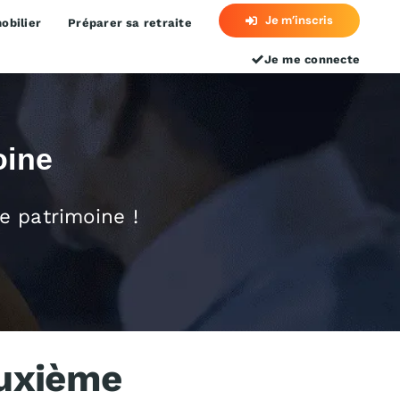
Je m’inscris
obilier
Préparer sa retraite
Je me connecte
oine
e patrimoine !
euxième