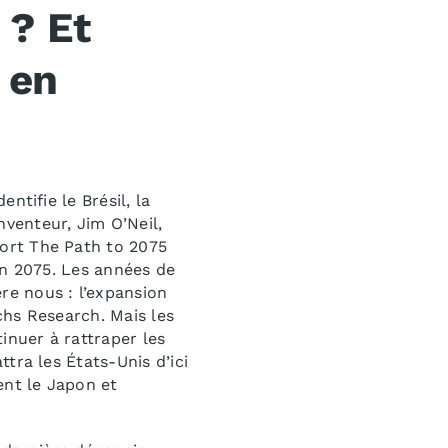
 ? Et
 en
ntifie le Brésil, la
venteur, Jim O’Neil,
port
The Path to 2075
en 2075. Les années de
e nous : l’expansion
chs Research. Mais les
inuer à rattraper les
tra les États-Unis d’ici
nt le Japon et