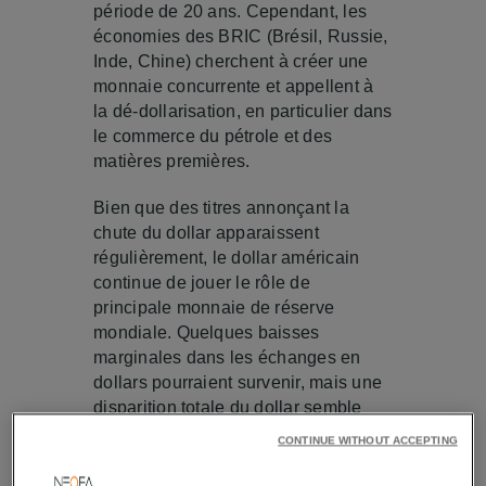
période de 20 ans. Cependant, les
économies des BRIC (Brésil, Russie,
Inde, Chine) cherchent à créer une
monnaie concurrente et appellent à
la dé-dollarisation, en particulier dans
le commerce du pétrole et des
matières premières.
Bien que des titres annonçant la
chute du dollar apparaissent
régulièrement, le dollar américain
continue de jouer le rôle de
principale monnaie de réserve
mondiale. Quelques baisses
marginales dans les échanges en
dollars pourraient survenir, mais une
disparition totale du dollar semble
peu crédible pour trois raisons
CONTINUE WITHOUT ACCEPTING
principales :