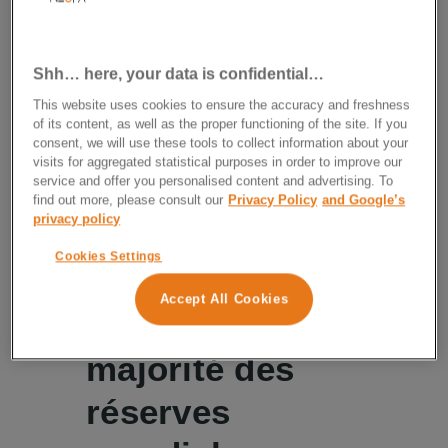
Pour commencer
Shh… here, your data is confidential…
Quelles actions
This website uses cookies to ensure the accuracy and freshness
acheter en 2026
of its content, as well as the proper functioning of the site. If you
consent, we will use these tools to collect information about your
visits for aggregated statistical purposes in order to improve our
service and offer you personalised content and advertising. To
Raison n°1 : Le
find out more, please consult our
Privacy Policy
and Google’s
privacy policy
dollar américain
Cookies Settings
représente
Accept All Cookies
toujours la
majorité des
réserves