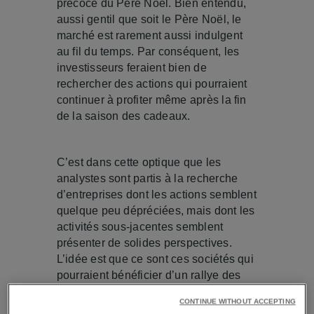
précoce du Père Noël. Bien entendu,
aussi gentil que soit le Père Noël, le
marché est rarement aussi indulgent
au fil du temps. Par conséquent, les
investisseurs feraient bien de
rechercher des actions qui pourraient
continuer à profiter même après la fin
de la saison des cadeaux.
C’est dans cette optique que les
analystes sont partis à la recherche
d’entreprises dont les actions semblent
quelque peu dépréciées, mais dont les
activités sous-jacentes semblent
présenter de solides perspectives.
L’idée est que ce sont ces sociétés qui
pourraient bénéficier d’un rallye des
fêtesl et rester fortes même après que
CONTINUE WITHOUT ACCEPTING
le Père Noël ait quitté la ville.