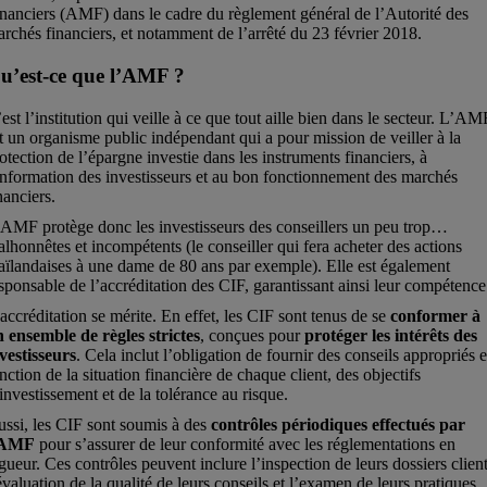
nanciers (AMF) dans le cadre du règlement général de l’Autorité des
rchés financiers, et notamment de l’arrêté du 23 février 2018.
u’est-ce que l’AMF ?
est l’institution qui veille à ce que tout aille bien dans le secteur. L’AM
t un organisme public indépendant qui a pour mission de veiller à la
otection de l’épargne investie dans les instruments financiers, à
information des investisseurs et au bon fonctionnement des marchés
nanciers.
AMF protège donc les investisseurs des conseillers un peu trop…
lhonnêtes et incompétents (le conseiller qui fera acheter des actions
aïlandaises à une dame de 80 ans par exemple). Elle est également
sponsable de l’accréditation des CIF, garantissant ainsi leur compétence
accréditation se mérite. En effet, les CIF sont tenus de se
conformer à
 ensemble de règles strictes
, conçues pour
protéger les intérêts des
vestisseurs
. Cela inclut l’obligation de fournir des conseils appropriés 
nction de la situation financière de chaque client, des objectifs
investissement et de la tolérance au risque.
ssi, les CIF sont soumis à des
contrôles périodiques effectués par
’AMF
pour s’assurer de leur conformité avec les réglementations en
gueur. Ces contrôles peuvent inclure l’inspection de leurs dossiers client
évaluation de la qualité de leurs conseils et l’examen de leurs pratiques