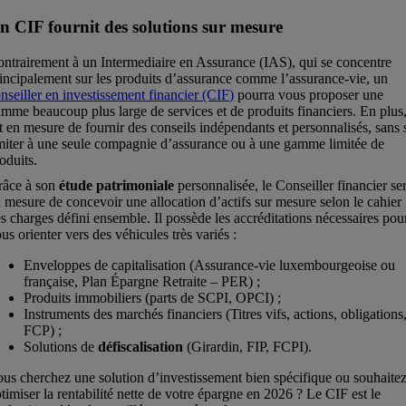
n CIF fournit des solutions sur mesure
ntrairement à un Intermediaire en Assurance (IAS), qui se concentre
incipalement sur les produits d’assurance comme l’assurance-vie, un
nseiller en investissement financier (CIF)
pourra vous proposer une
mme beaucoup plus large de services et de produits financiers. En plus,
t en mesure de fournir des conseils indépendants et personnalisés, sans 
miter à une seule compagnie d’assurance ou à une gamme limitée de
oduits.
râce à son
étude patrimoniale
personnalisée, le Conseiller financier se
 mesure de concevoir une allocation d’actifs sur mesure selon le cahier
s charges défini ensemble. Il possède les accréditations nécessaires pou
us orienter vers des véhicules très variés :
Enveloppes de capitalisation (Assurance-vie luxembourgeoise ou
française, Plan Épargne Retraite – PER) ;
Produits immobiliers (parts de SCPI, OPCI) ;
Instruments des marchés financiers (Titres vifs, actions, obligations
FCP) ;
Solutions de
défiscalisation
(Girardin, FIP, FCPI).
us cherchez une solution d’investissement bien spécifique ou souhaite
timiser la rentabilité nette de votre épargne en 2026 ? Le CIF est le