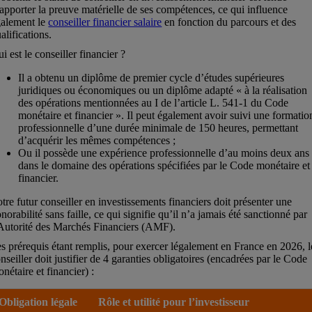
apporter la preuve matérielle de ses compétences, ce qui influence
galement le
conseiller financier salaire
en fonction du parcours et des
alifications.
i est le conseiller financier ?
Il a obtenu un diplôme de premier cycle d’études supérieures
juridiques ou économiques ou un diplôme adapté « à la réalisation
des opérations mentionnées au I de l’article L. 541-1 du Code
monétaire et financier ». Il peut également avoir suivi une formatio
professionnelle d’une durée minimale de 150 heures, permettant
d’acquérir les mêmes compétences ;
Ou il possède une expérience professionnelle d’au moins deux ans
dans le domaine des opérations spécifiées par le Code monétaire et
financier.
tre futur conseiller en investissements financiers doit présenter une
norabilité sans faille, ce qui signifie qu’il n’a jamais été sanctionné par
Autorité des Marchés Financiers (AMF).
s prérequis étant remplis, pour exercer légalement en France en 2026, l
nseiller doit justifier de 4 garanties obligatoires (encadrées par le Code
nétaire et financier) :
Obligation légale
Rôle et utilité pour l’investisseur