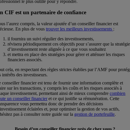
ofessionnel le plus outillé pour y répondre.
n CIF est un partenaire de confiance
us l’aurez compris, la valeur ajoutée d’un conseiller financier est
écieuse. En plus de vous
trouver les meilleurs investissements
:
il fournira un suivi régulier des investissements,
révisera périodiquement ces objectifs pour s’assurer que la stratégi
d’investissement reste alignée à ce que vous souhaitez
et mettra en place des stratégies pour gérer et atténuer les risques
financiers associés.
ut cela, en respectant des règles strictes établies par l’AMF pour protég
s intérêts des investisseurs.
 conseiller financier est tenu de fournir une information complète et
aire sur les transactions, y compris les coûts et les risques associés à
aque investissement, permettant ainsi de mieux comprendre
combien
ute un conseiller financier
et ce qui justifie sa rémunération. Cette
ansparence vous permettra donc de prendre des décisions
investissement éclairées et, pour optimiser la gestion de vos actifs,
hésitez pas à consulter notre guide sur la
gestion de portefeuille
.
Besoin d’un conseiller financier près de chez vous ?