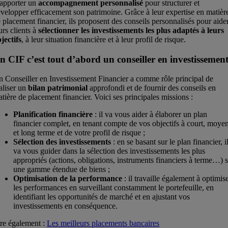
’apporter un
accompagnement personnalisé
pour structurer et
velopper efficacement son patrimoine. Grâce à leur expertise en matièr
 placement financier, ils proposent des conseils personnalisés pour aide
urs clients à
sélectionner les investissements les plus adaptés à leurs
jectifs
, à leur situation financière et à leur profil de risque.
n CIF c’est tout d’abord un conseiller en investissemen
 Conseiller en Investissement Financier a comme rôle principal de
aliser un
bilan patrimonial
approfondi et de fournir des conseils en
tière de placement financier. Voici ses principales missions :
Planification financière
: il va vous aider à élaborer un plan
financier complet, en tenant compte de vos objectifs à court, moye
et long terme et de votre profil de risque ;
Sélection des investissements
: en se basant sur le plan financier, i
va vous guider dans la sélection des investissements les plus
appropriés (actions, obligations, instruments financiers à terme…) 
une gamme étendue de biens ;
Optimisation de la performance
: il travaille également à optimis
les performances en surveillant constamment le portefeuille, en
identifiant les opportunités de marché et en ajustant vos
investissements en conséquence.
re également :
Les meilleurs placements bancaires