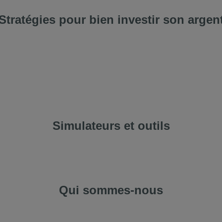
Stratégies pour bien investir son argen
ans quoi investir en 2026
omment investir son argent
uelle action acheter aujourd’hui
Simulateurs et outils
imulateur interet composé
Qui sommes-nous
 propos