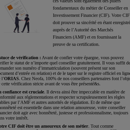
ces valeurs sont également des piliers
fondamentaux du métier de Conseiller en
Investissement Financier (CIF). Votre CIF
doit prouver sa sincérité en étant enregistr
auprès de l’Autorité des Marchés
Financiers (AMF) et en fournissant la
preuve de sa certification.
tuce de vérification :
Avant de confier votre épargne, vous pouvez
rifier le statut de n’importe quel conseiller gratuitement. Il vous suffit d
mander son numéro d’immatriculation (souvent présent sur son
cument d’entrée en relation) et de le taper sur le registre officiel en lign
 l’
ORIAS
. Chez Neofa, 100% de nos conseillers partenaires font l’obj
 cette vérification stricte avant de vous être présenté&s.
 confiance est cruciale
. Il devra ainsi être impeccable en matière de
nformité aux réglementations et respecter scrupuleusement les règles
ablies par l’AMF et autres autorités de régulation. Et de même que
honnêteté est essentielle dans une relation amoureuse, votre conseiller
nancier doit agir avec honnêteté, justesse et professionnalisme, toujours
ns votre intérêt.
otre CIF doit être un amoureux de son métier
. Tout comme