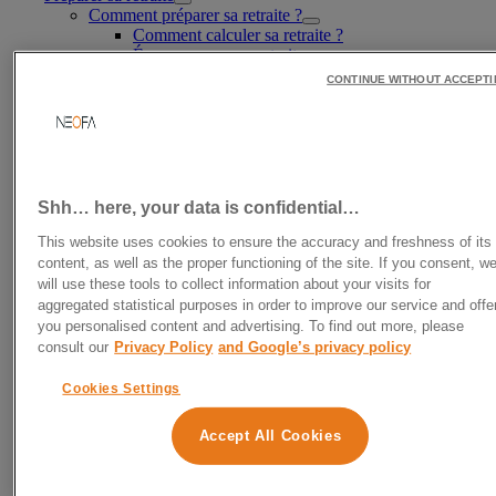
Comment préparer sa retraite ?
Comment calculer sa retraite ?
Épargner pour sa retraite
Comment augmenter le montant de sa retraite
CONTINUE WITHOUT ACCEPT
Comment déclarer l’épargne retraite ?
Quand préparer sa retraite ?
Préparer sa retraite à 30 ans
Préparer sa retraite à 40 ans
Préparer sa retraite à 50 ans
Les meilleurs investissements pour la retraite
Shh… here, your data is confidential…
Placements pour la retraite
L’assurance-vie retraite
This website uses cookies to ensure the accuracy and freshness of its
Investir dans un PEA pour sa retraite
content, as well as the proper functioning of the site. If you consent, w
Investir dans l’immobilier pour sa retraite
will use these tools to collect information about your visits for
PER
aggregated statistical purposes in order to improve our service and offe
Comment ouvrir un plan d’épargne retraite ?
you personalised content and advertising. To find out more, please
Quand ouvrir un PER ?
consult our
Privacy Policy
and Google’s privacy policy
Quel est le meilleur plan d’épargne pour une retraite
sereine ?
Cookies Settings
Madelin
Optimiser sa retraite
Comment défiscaliser avec un PER ?
Accept All Cookies
Prefon Retraite
Simulateur retraite 2026
Simulateur PER 2026