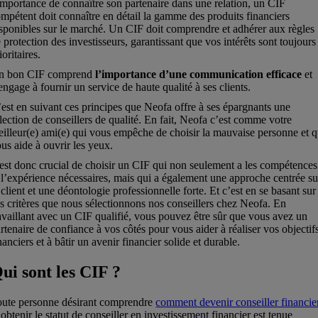
importance de connaître son partenaire dans une relation, un CIF
mpétent doit connaître en détail la gamme des produits financiers
sponibles sur le marché. Un CIF doit comprendre et adhérer aux règles
 protection des investisseurs, garantissant que vos intérêts sont toujours
ioritaires.
n bon CIF comprend
l’importance d’une communication efficace
et
engage à fournir un service de haute qualité à ses clients.
est en suivant ces principes que Neofa offre à ses épargnants une
lection de conseillers de qualité. En fait, Neofa c’est comme votre
illeur(e) ami(e) qui vous empêche de choisir la mauvaise personne et q
us aide à ouvrir les yeux.
 est donc crucial de choisir un CIF qui non seulement a les compétences
 l’expérience nécessaires, mais qui a également une approche centrée su
 client et une déontologie professionnelle forte. Et c’est en se basant sur
s critères que nous sélectionnons nos conseillers chez Neofa. En
availlant avec un CIF qualifié, vous pouvez être sûr que vous avez un
rtenaire de confiance à vos côtés pour vous aider à réaliser vos objectif
nanciers et à bâtir un avenir financier solide et durable.
ui sont les CIF ?
oute personne désirant comprendre
comment devenir conseiller financie
 obtenir le statut de conseiller en investissement financier est tenue