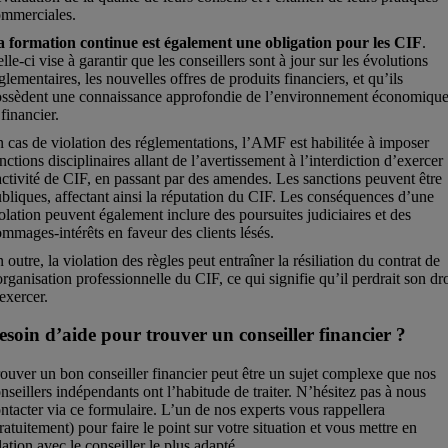
ommerciales.
a formation continue est également une obligation pour les CIF
.
lle-ci vise à garantir que les conseillers sont à jour sur les évolutions
glementaires, les nouvelles offres de produits financiers, et qu’ils
ossèdent une connaissance approfondie de l’environnement économiqu
 financier.
 cas de violation des réglementations, l’AMF est habilitée à imposer
nctions disciplinaires allant de l’avertissement à l’interdiction d’exercer
activité de CIF, en passant par des amendes. Les sanctions peuvent être
bliques, affectant ainsi la réputation du CIF. Les conséquences d’une
olation peuvent également inclure des poursuites judiciaires et des
mmages-intérêts en faveur des clients lésés.
 outre, la violation des règles peut entraîner la résiliation du contrat de
organisation professionnelle du CIF, ce qui signifie qu’il perdrait son dro
exercer.
esoin d’aide pour trouver un conseiller financier ?
ouver un bon conseiller financier peut être un sujet complexe que nos
nseillers indépendants ont l’habitude de traiter. N’hésitez pas à nous
ntacter via ce formulaire. L’un de nos experts vous rappellera
ratuitement) pour faire le point sur votre situation et vous mettre en
lation avec le conseiller le plus adapté.