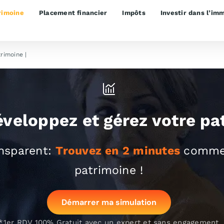
rimoine
Placement financier
Impôts
Investir dans l’imm
rimoine
|
Épargner
éveloppez et gérez votre pa
ansparent:
Trouvez en 2 minutes
commen
patrimoine !
Démarrer ma simulation
*1er RDV 100% Gratuit avec un expert et sans engagement