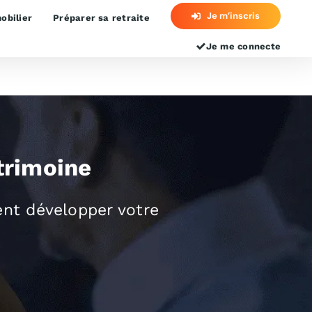
Je m’inscris
obilier
Préparer sa retraite
Je me connecte
trimoine
t développer votre