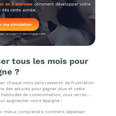
ez en 2 minutes
comment développer votre
 dès cette année.
r ma simulation
avec un expert et sans engagement
r tous les mois pour
gne ?
r chaque mois sans ressentir de frustration
une des astuces pour gagner plus et cette
os habitudes de consommation, vous verrez…
pour augmenter votre épargne :
our mieux comprendre comment dépenser