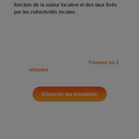
fonction de la valeur locative et des taux fixés
par les collectivités locales.
Créez, développez et gérez votre
patrimoine
Simple, rapide et transparent:
Trouvez en 2
minutes
comment développer votre
patrimoine dès cette année.
Démarrer ma simulation
*1er RDV 100% Gratuit avec un expert et sans engagement