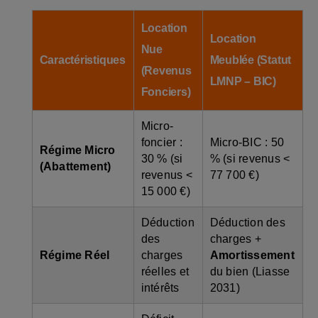
Location
Location
Nue
Caractéristiques
Meublée (Statut
(Revenus
LMNP – BIC)
Fonciers)
Micro-
foncier :
Micro-BIC : 50
Régime Micro
30 % (si
% (si revenus <
(Abattement)
revenus <
77 700 €)
15 000 €)
Déduction
Déduction des
des
charges +
Régime Réel
charges
Amortissement
réelles et
du bien (Liasse
intérêts
2031)