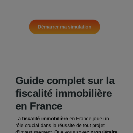
un investissement rentable et
sans mauvaise surprise.
Je me c
Démarrer ma simulation
*1er RDV 100% Gratuit avec un expert
et sans engagement
Guide complet sur la
fiscalité immobilière
en France
La
fiscalité immobilière
en France joue un
rôle crucial dans la réussite de tout projet
d’investissement. Que vous soyez
propriétaire