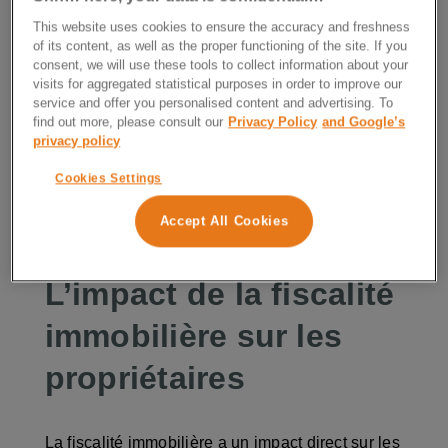
par l’État ou les collectivités locales sur les
This website uses cookies to ensure the accuracy and freshness
transactions, la possession, la location et la
of its content, as well as the proper functioning of the site. If you
consent, we will use these tools to collect information about your
transmission de biens immobiliers. Cette fiscalité
visits for aggregated statistical purposes in order to improve our
s’applique aux particuliers comme aux
service and offer you personalised content and advertising. To
entreprises et touche aussi bien les
résidences
find out more, please consult our
Privacy Policy
and Google’s
principales
que les biens locatifs ou
privacy policy
secondaires. Son objectif est multiple : financer
Cookies Settings
les services publics, réguler le marché
immobilier, et encourager ou décourager certains
Accept All Cookies
comportements économiques.
L’impact de la fiscalité
immobilière sur les
propriétaires
La fiscalité immobilière a un impact direct sur les