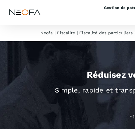
Passer
Gestion de pat
au
contenu
Neofa
|
Fiscalité
|
Fiscalité des particuliers
Réduisez v
Simple, rapide et tran
*1