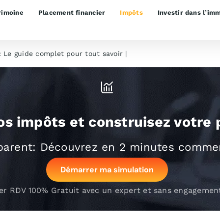
rimoine
Placement financier
Impôts
Investir dans l’imm
 : Le guide complet pour tout savoir
|
Le conseil en fiscalité in
os impôts et construisez votre 
sparent: Découvrez en ‍2 minutes commen
Démarrer ma simulation
er RDV 100% Gratuit avec un expert et sans engagemen