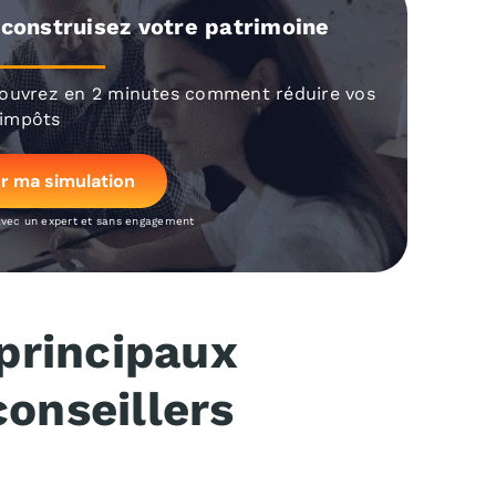
 construisez votre patrimoine
couvrez en ‍2 minutes comment réduire vos
impôts
r ma simulation
avec un expert et sans engagement
 principaux
onseillers