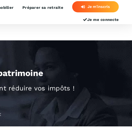
Je m’inscris
obilier
Préparer sa retraite
Je me connecte
ternationale pour particulier
patrimoine
t réduire vos impôts !
t