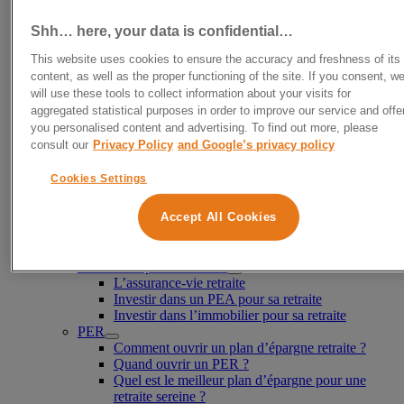
Loi Girardin
Loi Malraux
Shh… here, your data is confidential…
SAS immobilière
Conseiller en investissement immobilier
This website uses cookies to ensure the accuracy and freshness of its
Préparer sa retraite
content, as well as the proper functioning of the site. If you consent, w
Comment préparer sa retraite ?
will use these tools to collect information about your visits for
Comment calculer sa retraite ?
aggregated statistical purposes in order to improve our service and offe
Épargner pour sa retraite
you personalised content and advertising. To find out more, please
Comment augmenter le montant de sa
consult our
Privacy Policy
and Google’s privacy policy
retraite ?
Comment déclarer l’épargne retraite ?
Cookies Settings
Quand préparer sa retraite ?
Préparer sa retraite à 30 ans
Préparer sa retraite à 40 ans
Accept All Cookies
Préparer sa retraite à 50 ans
Les meilleurs investissements pour la retraite
Placements pour la retraite
L’assurance-vie retraite
Investir dans un PEA pour sa retraite
Investir dans l’immobilier pour sa retraite
PER
Comment ouvrir un plan d’épargne retraite ?
Quand ouvrir un PER ?
Quel est le meilleur plan d’épargne pour une
retraite sereine ?