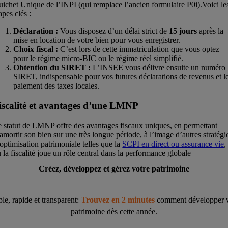
ichet Unique de l’INPI (qui remplace l’ancien formulaire P0i).Voici le
apes clés :
Déclaration :
Vous disposez d’un délai strict de
15 jours
après la
mise en location de votre bien pour vous enregistrer.
Choix fiscal :
C’est lors de cette immatriculation que vous optez
pour le régime micro-BIC ou le régime réel simplifié.
Obtention du SIRET :
L’INSEE vous délivre ensuite un numéro
SIRET, indispensable pour vos futures déclarations de revenus et l
paiement des taxes locales.
iscalité et avantages d’une LMNP
 statut de LMNP offre des avantages fiscaux uniques, en permettant
amortir son bien sur une très longue période, à l’image d’autres stratégi
optimisation patrimoniale telles que la
SCPI en direct ou assurance vie
,
 la fiscalité joue un rôle central dans la performance globale
Créez, développez et gérez votre patrimoine
le, rapide et transparent:
Trouvez en 2 minutes
comment développer v
patrimoine dès cette année.
Démarrer ma simulation