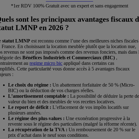
*1er RDV 100% Gratuit avec un expert et sans engagement
uels sont les principaux avantages fiscaux 
tatut LMNP en 2026 ?
e
statut LMNP
est reconnu comme l’une des meilleures niches fiscales
 France. En choisissant la location meublée plutôt que la location nue,
s revenus ne sont pas imposés comme des revenus fonciers, mais dans 
tégorie des
Bénéfices Industriels et Commerciaux (BIC)
,
ontrairement au
regime micro bic
appliqué dans certains cas
mplifiés. Cette particularité vous donne accès à 5 avantages fiscaux
jeurs :
Le choix du régime :
Un abattement forfaitaire de 50 % (Micro-
BIC) ou la déduction de vos charges réelles.
L’amortissement comptable :
La possibilité de déduire la perte d
valeur du bien et des meubles de vos recettes locatives.
Le report de déficit :
L’effacement de vos impôts locatifs sur
plusieurs années.
Le régime des plus-values :
Une exonération progressive à la
revente sous le régime des particuliers (malgré la réforme récente).
La récupération de la TVA :
Un remboursement de 20 % sur le
prix d’achat dans le neuf sous conditions.