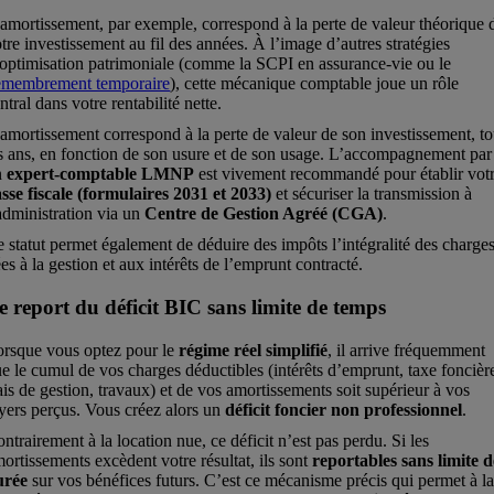
amortissement, par exemple, correspond à la perte de valeur théorique 
tre investissement au fil des années. À l’image d’autres stratégies
optimisation patrimoniale (comme la SCPI en assurance-vie ou le
emembrement temporaire
), cette mécanique comptable joue un rôle
ntral dans votre rentabilité nette.
amortissement correspond à la perte de valeur de son investissement, t
s ans, en fonction de son usure et de son usage. L’accompagnement par
n
expert-comptable LMNP
est vivement recommandé pour établir vot
asse fiscale (formulaires 2031 et 2033)
et sécuriser la transmission à
administration via un
Centre de Gestion Agréé (CGA)
.
 statut permet également de déduire des impôts l’intégralité des charge
ées à la gestion et aux intérêts de l’emprunt contracté.
e report du déficit BIC sans limite de temps
rsque vous optez pour le
régime réel simplifié
, il arrive fréquemment
e le cumul de vos charges déductibles (intérêts d’emprunt, taxe foncièr
ais de gestion, travaux) et de vos amortissements soit supérieur à vos
yers perçus. Vous créez alors un
déficit foncier non professionnel
.
ntrairement à la location nue, ce déficit n’est pas perdu. Si les
ortissements excèdent votre résultat, ils sont
reportables sans limite d
urée
sur vos bénéfices futurs. C’est ce mécanisme précis qui permet à l