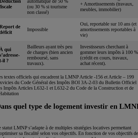
Déduction
automatique de 50 %
+ Amortissements (travaux,
fiscale
(ou 30 % si tourisme
meubles, immobilier)
non classé)
Oui, reportable sur 10 ans (et
Report de
Impossible
amortissements reportables à
déficit
vie)
Bailleurs ayant très peu
Investisseurs cherchant à
À qui
de charges (bien ancien
gommer leurs impôts à 100 %
s’adresse-
remboursé, sans
(crédit en cours, travaux,
t-il ?
travaux).
achat récent).
s textes officiels qui encadrent la LMNP Article -156 et Article – 199
xvicies du Code Général des Impôts BOI 3A-2-03 du Bulletin Officiel
s Impôts Articles L632-1 et L632-2 du Code de la Construction et de
Habitation
ans quel type de logement investir en LMN
 statut LMNP s’adapte à de multiples stratégies locatives permettant
optimiser sa fiscalité selon vos objectifs. En fonction de vos objectifs d