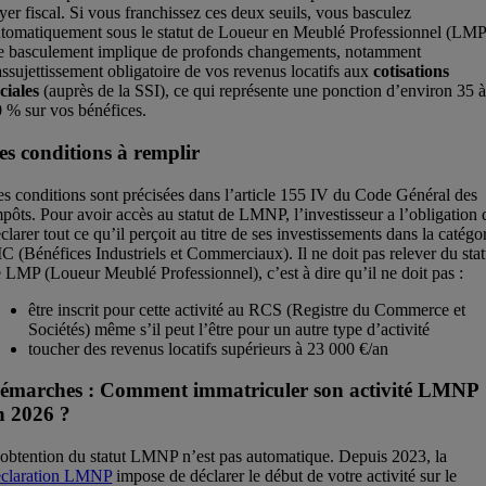
yer fiscal. Si vous franchissez ces deux seuils, vous basculez
tomatiquement sous le statut de Loueur en Meublé Professionnel (LMP
e basculement implique de profonds changements, notamment
assujettissement obligatoire de vos revenus locatifs aux
cotisations
ciales
(auprès de la SSI), ce qui représente une ponction d’environ 35 
 % sur vos bénéfices.
es conditions à remplir
s conditions sont précisées dans l’article 155 IV du Code Général des
pôts. Pour avoir accès au statut de LMNP, l’investisseur a l’obligation 
clarer tout ce qu’il perçoit au titre de ses investissements dans la catégo
C (Bénéfices Industriels et Commerciaux). Il ne doit pas relever du stat
 LMP (Loueur Meublé Professionnel), c’est à dire qu’il ne doit pas :
être inscrit pour cette activité au RCS (Registre du Commerce et
Sociétés) même s’il peut l’être pour un autre type d’activité
toucher des revenus locatifs supérieurs à 23 000 €/an
émarches : Comment immatriculer son activité LMNP
n 2026 ?
obtention du statut LMNP n’est pas automatique. Depuis 2023, la
éclaration LMNP
impose de déclarer le début de votre activité sur le