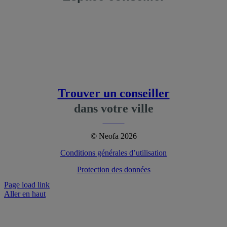
evenir conseiller Neofa
lateforme et fonctionnalités
Trouver un conseiller
dans votre ville
Plus…
© Neofa 2026
Conditions générales d’utilisation
Protection des données
Page load link
Aller en haut