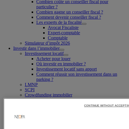
Combien coûte un conseiller fiscal pour
particulier ?
Combien gagne un conseiller fiscal ?
Comment devenir conseiller fiscal ?
Les experts de la fiscalité
Avocat Fiscaliste
Expert-comptable
Comptable
Simulateur d’impôt 2026
Investir dans l’immobilier
Investissement locatif
Acheter pour louer
Où investir en immobilier ?
Investissement locatif sans apport
Comment réussir son investissement dans un
parking ?
LMNP
SCPI
Crowdfunding immobilier
Investir en SCI
Immobilier ancien
CONTINUE WITHOUT ACCEPTI
Fiscalité immobilière
Démembrement de propriété
Loi Denormandie
Loi Censi-Bouvard