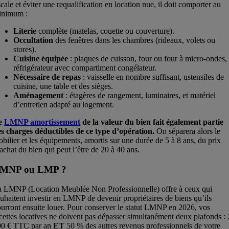
scale et éviter une requalification en location nue, il doit comporter au
inimum :
Literie
complète (matelas, couette ou couverture).
Occultation
des fenêtres dans les chambres (rideaux, volets ou
stores).
Cuisine équipée
: plaques de cuisson, four ou four à micro-ondes,
réfrigérateur avec compartiment congélateur.
Nécessaire de repas
: vaisselle en nombre suffisant, ustensiles de
cuisine, une table et des sièges.
Aménagement
: étagères de rangement, luminaires, et matériel
d’entretien adapté au logement.
e
LMNP amortissement
de la valeur du bien fait également partie
s charges déductibles de ce type d’opération.
On séparera alors le
bilier et les équipements, amortis sur une durée de 5 à 8 ans, du prix
achat du bien qui peut l’être de 20 à 40 ans.
MNP ou LMP ?
a LMNP (Location Meublée Non Professionnelle) offre à ceux qui
uhaitent investir en LMNP de devenir propriétaires de biens qu’ils
urront ensuite louer. Pour conserver le statut LMNP en 2026, vos
cettes locatives ne doivent pas dépasser simultanément deux plafonds :
00 € TTC par an
ET
50 % des autres revenus professionnels de votre