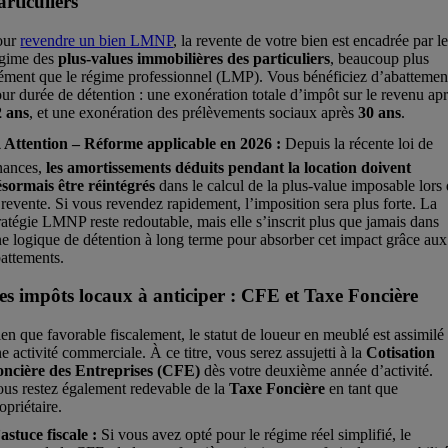
articuliers
our
revendre un bien LMNP
, la revente de votre bien est encadrée par l
égime des
plus-values immobilières des particuliers
, beaucoup plus
ément que le régime professionnel (LMP). Vous bénéficiez d’abattemen
ur durée de détention : une exonération totale d’impôt sur le revenu ap
2 ans
, et une exonération des prélèvements sociaux après
30 ans
.
️ Attention – Réforme applicable en 2026 :
Depuis la récente loi de
nances,
les amortissements déduits pendant la location doivent
sormais être réintégrés
dans le calcul de la plus-value imposable lors
 revente. Si vous revendez rapidement, l’imposition sera plus forte. La
ratégie LMNP reste redoutable, mais elle s’inscrit plus que jamais dans
e logique de détention à long terme pour absorber cet impact grâce aux
attements.
es impôts locaux à anticiper : CFE et Taxe Foncière
en que favorable fiscalement, le statut de loueur en meublé est assimilé
e activité commerciale. À ce titre, vous serez assujetti à la
Cotisation
oncière des Entreprises (CFE)
dès votre deuxième année d’activité.
us restez également redevable de la
Taxe Foncière
en tant que
opriétaire.
astuce fiscale :
Si vous avez opté pour le régime réel simplifié, le