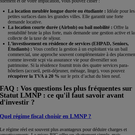
ndement et de votre implication, vous pouvez cibler :
La location meublée longue durée ou étudiante :
Idéale pour les
petites surfaces dans les grandes villes. Elle garantit une forte
demande locative.
La location courte durée (Airbnb) ou bail mobilité :
Offre la
rentabilité brute la plus forte, mais demande une gestion active et la
collecte de la taxe de séjour.
L’investissement en résidence de services (EHPAD, Seniors,
Étudiants) :
Vous confiez la gestion à un exploitant via un bail
commercial, une approche souvent complémentaire à des placemen
comme investir scpi via assurance vie pour diversifier son
patrimoine. Si la résidence fournit trois des quatre services para-
hôteliers (accueil, petit-déjeuner, ménage, linge), vous pouvez
récupérer la TVA à 20 %
sur le prix d’achat du bien neuf.
FAQ : Vos questions les plus fréquentes sur
Statut LMNP : ce qu'il faut savoir avant
d'investir ?
Quel régime fiscal choisir en LMNP ?
Le régime réel est souvent plus avantageux pour déduire charges et
amortissements. Le micro-BIC offre un abattement simple, mais