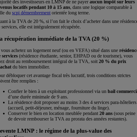
jorité des investisseurs en LMNP de ne payer
aucun impôt sur leurs
venus locatifs pendant 10 à 15 ans
, dans une logique comparable à
lle du
scpi démembrement
orientée long terme.
ant à la TVA de 20 %, si l’on fait le choix d’acheter dans une résidenc
 services, elle est intégralement récupérée.
a récupération immédiate de la TVA (20 %)
 vous achetez un logement neuf (ou en VEFA) situé dans une
résidenc
 services
(résidence étudiante, senior, EHPAD ou de tourisme), vous
ez droit au remboursement intégral de la TVA, soit
20 % du prix
’achat
du bien immobilier.
ur débloquer cet avantage fiscal très lucratif, trois conditions strictes
ivent être remplies :
Confier le bien à un exploitant professionnel via un
bail commerci
d’une durée minimale de 9 ans.
La résidence doit proposer au moins 3 des 4 services para-hôteliers
(accueil, petit-déjeuner, ménage, fourniture du linge).
Conserver le bien en location meublée pendant
20 ans
(sous peine
de devoir rembourser la TVA au prorata des années restantes).
evente LMNP : le régime de la plus-value des