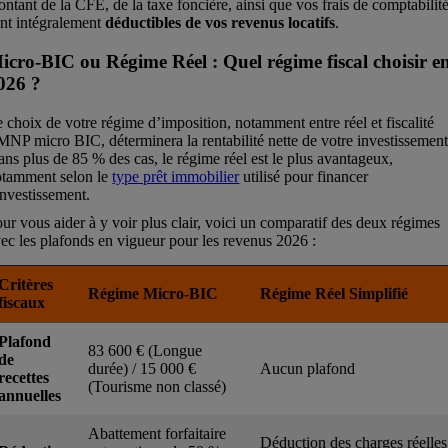
ntant de la CFE, de la taxe foncière, ainsi que vos frais de comptabilit
nt intégralement
déductibles de vos revenus locatifs
.
icro-BIC ou Régime Réel : Quel régime fiscal choisir e
026 ?
 choix de votre régime d’imposition, notamment entre réel et fiscalité
NP micro BIC, déterminera la rentabilité nette de votre investissement
ns plus de 85 % des cas, le régime réel est le plus avantageux,
otamment selon le
type prêt immobilier
utilisé pour financer
investissement.
ur vous aider à y voir plus clair, voici un comparatif des deux régimes
ec les plafonds en vigueur pour les revenus 2026 :
Critères
Régime Micro-BIC
Régime Réel Simplifié
fiscaux
Plafond
83 600 € (Longue
de
durée) / 15 000 €
Aucun plafond
recettes
(Tourisme non classé)
annuelles
Abattement forfaitaire
Déduction des charges réelles