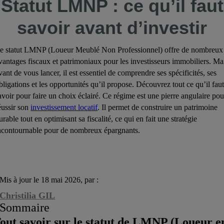
Statut LMNP : ce qu’il faut
savoir avant d’investir
e statut LMNP (Loueur Meublé Non Professionnel) offre de nombreux
vantages fiscaux et patrimoniaux pour les investisseurs immobiliers. Ma
vant de vous lancer, il est essentiel de comprendre ses spécificités, ses
bligations et les opportunités qu’il propose. Découvrez tout ce qu’il fau
avoir pour faire un choix éclairé. Ce régime est une pierre angulaire pou
éussir son
investissement locatif
. Il permet de construire un patrimoine
urable tout en optimisant sa fiscalité, ce qui en fait une stratégie
ncontournable pour de nombreux épargnants.
Mis à jour le 18 mai 2026, par :
Christilia GIL
Sommaire
out savoir sur le statut de LMNP (Loueur e