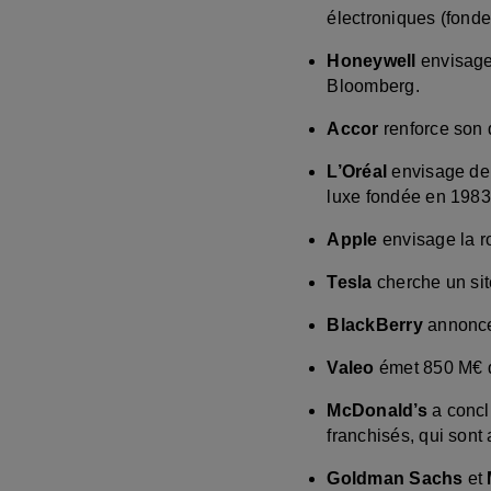
électroniques (fonde
Honeywell
envisage
Bloomberg.
Accor
renforce son 
L’Oréal
envisage de
luxe fondée en 198
Apple
envisage la r
Tesla
cherche un sit
BlackBerry
annonce 
Valeo
émet 850 M€ d
McDonald’s
a conclu
franchisés, qui sont
Goldman Sachs
et