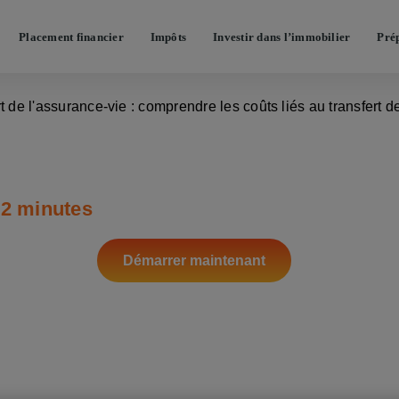
Placement financier
Impôts
Investir dans l’immobilier
Prép
ez et optimisez votre patrimo
 2 minutes
comment créer et optimiser votre p
Démarrer maintenant