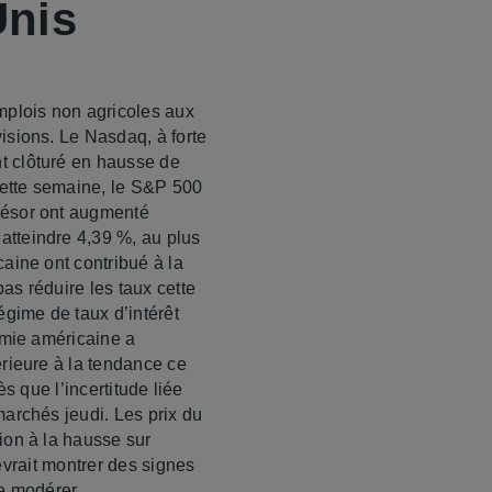
Unis
mplois non agricoles aux
isions. Le Nasdaq, à forte
t clôturé en hausse de
 cette semaine, le S&P 500
résor ont augmenté
atteindre 4,39 %, au plus
aine ont contribué à la
as réduire les taux cette
égime de taux d’intérêt
omie américaine a
érieure à la tendance ce
ès que l’incertitude liée
marchés jeudi. Les prix du
ion à la hausse sur
devrait montrer des signes
se modérer.