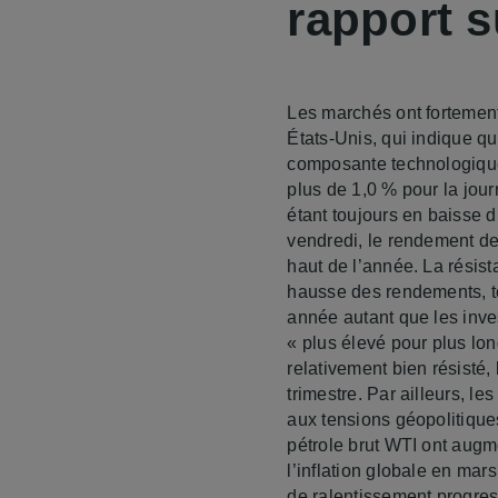
rapport s
Les marchés ont fortement
États-Unis, qui indique q
composante technologique,
plus de 1,0 % pour la jou
étant toujours en baisse 
vendredi, le rendement de
haut de l’année. La résis
hausse des rendements, to
année autant que les inves
« plus élevé pour plus lo
relativement bien résisté
trimestre. Par ailleurs, le
aux tensions géopolitique
pétrole brut WTI ont augm
l’inflation globale en mars
de ralentissement progres