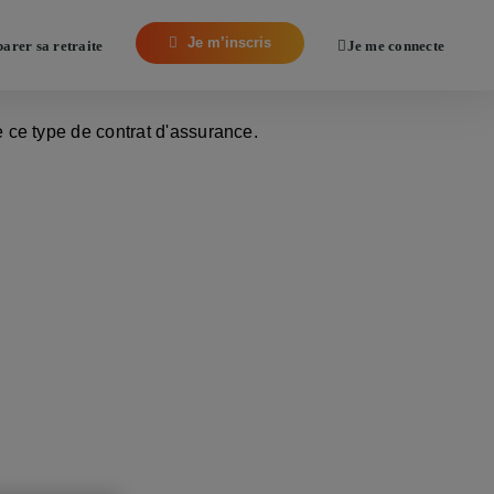
Je m’inscris
arer sa retraite
Je me connecte
ine
atrimoine !