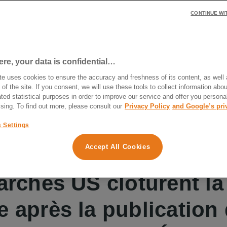
CONTINUE WI
des marchés financiers
024
e, your data is confidential…
te uses cookies to ensure the accuracy and freshness of its content, as well 
 of the site. If you consent, we will use these tools to collect information abou
n de patrimoine Ruben Brami s’applique chaque semaine 
ted statistical purposes in order to improve our service and offer you persona
financiers,. Retrouvez à la une de l’actualité cette semain
ising. To find out more, please consult our
Privacy Policy
and Google’s pri
hausse après la publication du rapport sur l’emploi aux É
 Settings
 publication des données relatives liées à l’inflation prév
i pour le concentré des derniers mouvements en 3 min top 
Accept All Cookies
archés US clôturent l
 après la publication