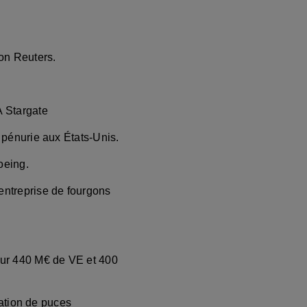
lon Reuters.
A Stargate
 pénurie aux États-Unis.
oeing.
entreprise de fourgons
our 440 M€ de VE et 400
cation de puces