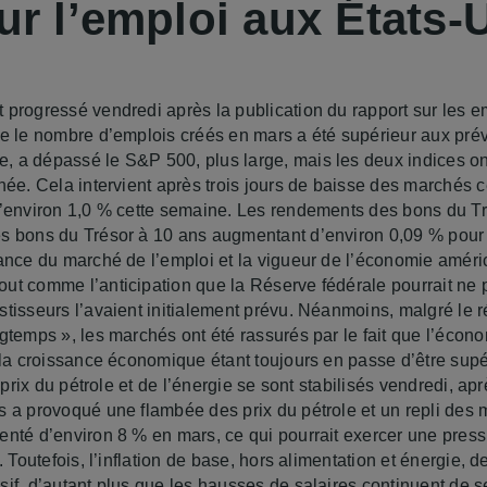
ur l’emploi aux États-
 progressé vendredi après la publication du rapport sur les e
ue le nombre d’emplois créés en mars a été supérieur aux prév
 a dépassé le S&P 500, plus large, mais les deux indices on
rnée. Cela intervient après trois jours de baisse des marchés
d’environ 1,0 % cette semaine. Les rendements des bons du T
s bons du Trésor à 10 ans augmentant d’environ 0,09 % pour 
tance du marché de l’emploi et la vigueur de l’économie améric
ut comme l’anticipation que la Réserve fédérale pourrait ne p
tisseurs l’avaient initialement prévu. Néanmoins, malgré le r
ngtemps », les marchés ont été rassurés par le fait que l’écon
, la croissance économique étant toujours en passe d’être sup
s prix du pétrole et de l’énergie se sont stabilisés vendredi, apr
s a provoqué une flambée des prix du pétrole et un repli des 
enté d’environ 8 % en mars, ce qui pourrait exercer une press
. Toutefois, l’inflation de base, hors alimentation et énergie, 
sif, d’autant plus que les hausses de salaires continuent de 