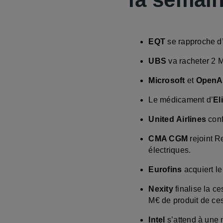
EQT
se rapproche d’
UBS
va racheter 2 M
Microsoft
et
OpenA
Le médicament d’
Eli
United
Airlines
conf
CMA CGM
rejoint R
électriques.
Eurofins
acquiert le
Nexity
finalise la c
M€ de produit de ce
Intel
s’attend à une n