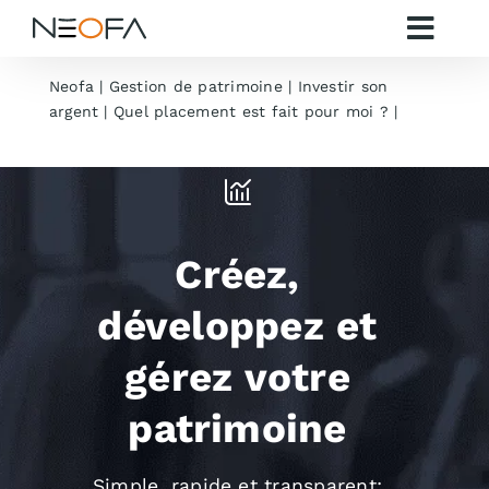
Passer
au
Toggl
contenu
Navig
Neofa
|
Gestion de patrimoine
|
Investir son
Gestion
argent
|
Quel placement est fait pour moi ?
|
Ou
placer 300 000 euros
Placemen
Impôts
Créez,
Investir
développez et
gérez votre
Préparer
patrimoine
Je m’
Simple, rapide et transparent: