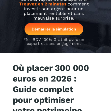
Trouvez en 2 minutes
comment
Je me
investir son argent pour un
placement rentable et sans
mauvaise surprise.
Démarrer la simulation
*1er RDV 100% Gratuit avec un
expert et sans engagement
Où placer 300 000
euros en 2026 :
Guide complet
pour optimiser
votre patrimoine