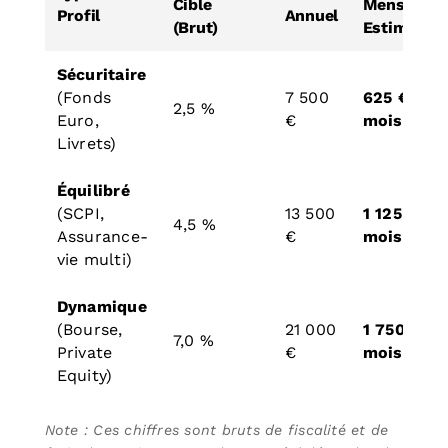
Cible
Mensuelle
Profil
Annuel
(Brut)
Estimée
Sécuritaire
(Fonds
7 500
625 € /
2,5 %
Euro,
€
mois
Livrets)
Équilibré
(SCPI,
13 500
1 125 € /
4,5 %
Assurance-
€
mois
vie multi)
Dynamique
(Bourse,
21 000
1 750 € /
7,0 %
Private
€
mois
Equity)
Note : Ces chiffres sont bruts de fiscalité et de