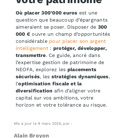
Où placer 300’000 euros
est une
question que beaucoup d’épargnants
aimeraient se poser. Disposer de
300
000 €
ouvre un champ d’opportunités
considérable
pour placer son argent
intelligement
:
protéger, développer,
transmettre
. Ce guide, ancré dans
l’expertise gestion de patrimoine de
NEOFA, explorez les
placements
sécurisés
, les
stratégies dynamiques
,
l’
optimisation fiscale et la
diversification
afin d’aligner votre
capital sur vos ambitions, votre
horizon et votre tolérance au risque.
Mis à jour le 9 mars 2026, par :
Alain Broyon