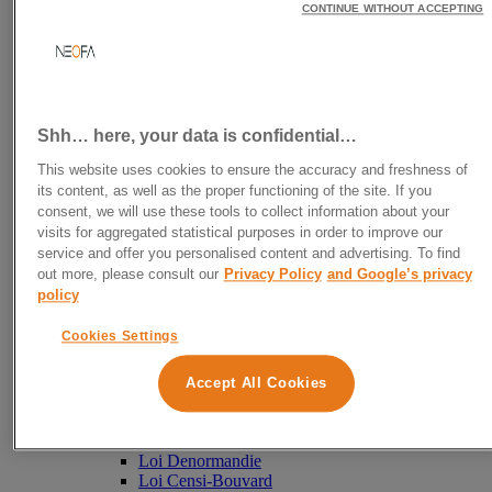
Combien coûte un conseiller fiscal pour
CONTINUE WITHOUT ACCEPTING
particulier ?
Combien gagne un conseiller fiscal ?
Comment devenir conseiller fiscal ?
Les experts de la fiscalité
Avocat Fiscaliste
Expert-comptable
Shh… here, your data is confidential…
Comptable
Simulateur d’impôt 2026
This website uses cookies to ensure the accuracy and freshness of
Investir dans l’immobilier
its content, as well as the proper functioning of the site. If you
Investissement locatif
consent, we will use these tools to collect information about your
Acheter pour louer
visits for aggregated statistical purposes in order to improve our
Où investir en immobilier ?
service and offer you personalised content and advertising. To find
Investissement locatif sans apport
out more, please consult our
Privacy Policy
and Google’s privacy
Comment réussir son investissement dans un
policy
parking ?
LMNP
Cookies Settings
SCPI
Crowdfunding immobilier
Investir en SCI
Accept All Cookies
Immobilier ancien
Fiscalité immobilière
Démembrement de propriété
Loi Denormandie
Loi Censi-Bouvard