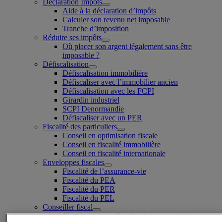
Déclaration Impôts
Aide à la déclaration d’impôts
Calculer son revenu net imposable
Tranche d’imposition
Réduire ses impôts
Où placer son argent légalement sans être
imposable ?
Défiscalisation
Défiscalisation immobilière
Défiscaliser avec l’immobilier ancien
Défiscalisation avec les FCPI
Girardin industriel
SCPI Denormandie
Défiscaliser avec un PER
Fiscalité des particuliers
Conseil en optimisation fiscale
Conseil en fiscalité immobilière
Conseil en fiscalité internationale
Enveloppes fiscales
Fiscalité de l’assurance-vie
Fiscalité du PEA
Fiscalité du PER
Fiscalité du PEL
Conseiller fiscal
Choisir un conseiller fiscal pour particulier