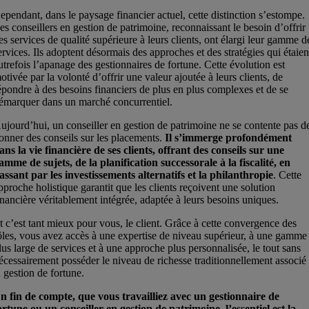
ependant, dans le paysage financier actuel, cette distinction s’estompe.
es conseillers en gestion de patrimoine, reconnaissant le besoin d’offrir
es services de qualité supérieure à leurs clients, ont élargi leur gamme d
ervices. Ils adoptent désormais des approches et des stratégies qui étaien
utrefois l’apanage des gestionnaires de fortune. Cette évolution est
otivée par la volonté d’offrir une valeur ajoutée à leurs clients, de
épondre à des besoins financiers de plus en plus complexes et de se
émarquer dans un marché concurrentiel.
ujourd’hui, un conseiller en gestion de patrimoine ne se contente pas d
onner des conseils sur les placements.
Il s’immerge profondément
ans la vie financière de ses clients, offrant des conseils sur une
amme de sujets, de la planification successorale à la fiscalité, en
assant par les investissements alternatifs et la philanthropie
. Cette
pproche holistique garantit que les clients reçoivent une solution
inancière véritablement intégrée, adaptée à leurs besoins uniques.
t c’est tant mieux pour vous, le client. Grâce à cette convergence des
ôles, vous avez accès à une expertise de niveau supérieur, à une gamme
lus large de services et à une approche plus personnalisée, le tout sans
écessairement posséder le niveau de richesse traditionnellement associé
a gestion de fortune.
n fin de compte, que vous travailliez avec un gestionnaire de
ortune ou un conseiller en gestion de patrimoine, l’essentiel est la