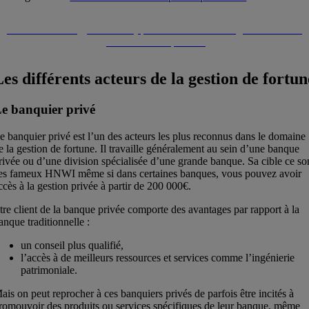
Contactez-nous (gratuitement) pour discuter avec un gestionnaire de
patrimoine indépendant
Les différents acteurs de la gestion de fortun
e banquier privé
e banquier privé est l’un des acteurs les plus reconnus dans le domaine
e la gestion de fortune. Il travaille généralement au sein d’une banque
rivée ou d’une division spécialisée d’une grande banque. Sa cible ce so
es fameux HNWI même si dans certaines banques, vous pouvez avoir
ccès à la gestion privée à partir de 200 000€.
tre client de la banque privée comporte des avantages par rapport à la
anque traditionnelle :
un conseil plus qualifié,
l’accès à de meilleurs ressources et services comme l’ingénierie
patrimoniale.
ais on peut reprocher à ces banquiers privés de parfois être incités à
romouvoir des produits ou services spécifiques de leur banque, même