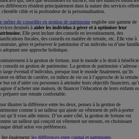
inanciers qui, bien que semblables en surface, ont des nuances distinctes
es différences résident principalement dans la nature des services offert
a clientèle cible et la profondeur de la personnalisation.
e métier de conseiller en gestion de patrimoine
englobe une gamme de
ervices destinés à
aider les individus à gérer et à optimiser leur
atrimoine.
Elle peut inclure des conseils en investissement, des
lanifications fiscales, des conseils en matière de retraite, etc. Elle vise à
onstruire, gérer et préserver le patrimoine d’un individu ou d’une famill
n adoptant une approche holistique.
ontrairement à la gestion de fortune, tout le monde a le droit à bénéficie
e conseils en gestion de patrimoine. La gestion de patrimoine s’adresse 
n large éventail d’individus, presque tout le monde finalement, qu’ils
oient en début de carrière, en milieu de vie ou à l’approche de la retraite
e but est d’aider ces personnes à atteindre leurs objectifs financiers, qu’i
’agisse d’acheter une maison, de financer l’éducation de leurs enfants o
e préparer une retraite confortable.
our illustrer la différence entre les deux, pensez à la gestion de
atrimoine comme à un tailleur qui ajuste un vêtement de prêt-à-porter
our qu’il vous aille mieux. D’un autre côté, la gestion de fortune est
omme un tailleur qui conçoit un vêtement sur mesure, en choisissant
haque détail selon vos préférences.
 lire également:
les différences entre capital et patrimoine
.