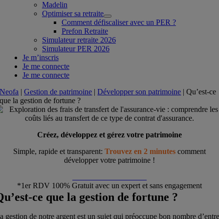
Madelin
Optimiser sa retraite
Comment défiscaliser avec un PER ?
Prefon Retraite
Simulateur retraite 2026
Simulateur PER 2026
Je m’inscris
Je me connecte
Je me connecte
Neofa
|
Gestion de patrimoine
|
Développer son patrimoine
|
Qu’est-ce
que la gestion de fortune ?
Créez, développez et gérez votre patrimoine
Simple, rapide et transparent:
Trouvez en 2 minutes
comment
développer votre patrimoine !
Démarrer ma simulation
*1er RDV 100% Gratuit avec un expert et sans engagement
Qu’est-ce que la gestion de fortune ?
a gestion de notre argent est un sujet qui préoccupe bon nombre d’entr