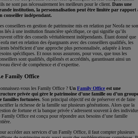
’ils ne sont pas nécessairement les meilleurs pour le client.
Dans une
rande institution, la personnalisation peut être limitée par rapport 
n conseiller indépendant.
es conseillers en gestion de patrimoine mis en relation par Neofa ne son
as liés à une institution financière spécifique, ce qui signifie qu’ils
euvent offrir des conseils véritablement indépendants. Étant donné que
eofa met en relation des épargnants avec des conseillers qualifiés, les
lients bénéficient d’une approche plus personnalisée, adaptée à leurs
esoins spécifiques. Et nous nous assurons, pour vous, que tous les
onseillers sont qualifiés, diplômés et accrédités, garantissant ainsi un
iveau élevé de compétence et d’expertise.
e Family Office
onnaissez-vous les Family Office ?
Un
Family Office
est une
tructure privée qui gère le patrimoine d’une famille ou d’un group
e familles fortunées
. Son principal objectif est de préserver et de faire
ructifier la richesse de la famille sur plusieurs générations. Alors que la
estion de fortune et la banque privée s’adressent souvent à des individu
e Family Office est conçu pour répondre aux besoins d’une famille
ntière.
our accéder aux services d’un Family Office, il faut compter plusieurs
illions de patrimoine mais aussi avoir des problématiques complexes. Il