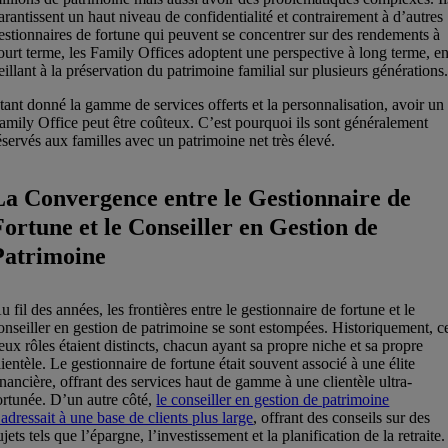
arantissent un haut niveau de confidentialité et contrairement à d’autres
estionnaires de fortune qui peuvent se concentrer sur des rendements à
ourt terme, les Family Offices adoptent une perspective à long terme, e
eillant à la préservation du patrimoine familial sur plusieurs générations
tant donné la gamme de services offerts et la personnalisation, avoir un
amily Office peut être coûteux. C’est pourquoi ils sont généralement
éservés aux familles avec un patrimoine net très élevé.
La Convergence entre le Gestionnaire de
Fortune et le Conseiller en Gestion de
Patrimoine
u fil des années, les frontières entre le gestionnaire de fortune et le
onseiller en gestion de patrimoine se sont estompées. Historiquement, c
eux rôles étaient distincts, chacun ayant sa propre niche et sa propre
lientèle. Le gestionnaire de fortune était souvent associé à une élite
inancière, offrant des services haut de gamme à une clientèle ultra-
ortunée. D’un autre côté,
le conseiller en gestion de patrimoine
’adressait à une base de clients plus large
, offrant des conseils sur des
ujets tels que l’épargne, l’investissement et la planification de la retraite.