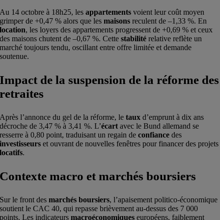
Au 14 octobre à 18h25, les
appartements
voient leur coût moyen
grimper de +0,47 % alors que les
maisons
reculent de –1,33 %. En
location
, les loyers des appartements progressent de +0,69 % et ceux
des maisons chutent de –0,67 %. Cette
stabilité
relative reflète un
marché toujours tendu, oscillant entre offre limitée et demande
soutenue.
Impact de la suspension de la réforme des
retraites
Après l’annonce du gel de la réforme, le
taux
d’emprunt à dix ans
décroche de 3,47 % à 3,41 %. L’
écart
avec le Bund allemand se
resserre à 0,80 point, traduisant un regain de
confiance
des
investisseurs
et ouvrant de nouvelles fenêtres pour financer des projets
locatifs
.
Contexte macro et marchés boursiers
Sur le front des
marchés boursiers
, l’apaisement politico-économique
soutient le CAC 40, qui repasse brièvement au-dessus des 7 000
points. Les indicateurs
macroéconomiques
européens, faiblement