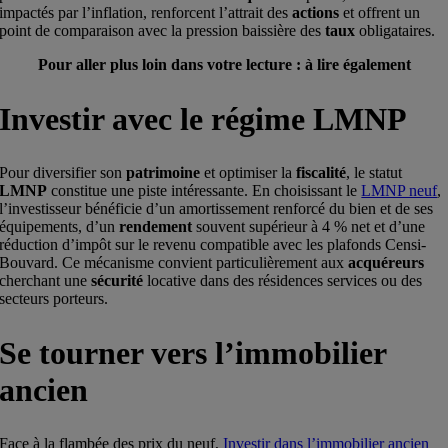
impactés par l’inflation, renforcent l’attrait des
actions
et offrent un
point de comparaison avec la pression baissière des
taux
obligataires.
Pour aller plus loin dans votre lecture : à lire également
Investir avec le régime LMNP
Pour diversifier son
patrimoine
et optimiser la
fiscalité
, le statut
LMNP
constitue une piste intéressante. En choisissant le
LMNP neuf
,
l’investisseur bénéficie d’un amortissement renforcé du bien et de ses
équipements, d’un
rendement
souvent supérieur à 4 % net et d’une
réduction d’impôt sur le revenu compatible avec les plafonds Censi-
Bouvard. Ce mécanisme convient particulièrement aux
acquéreurs
cherchant une
sécurité
locative dans des résidences services ou des
secteurs porteurs.
Se tourner vers l’immobilier
ancien
Face à la flambée des prix du neuf,
Investir dans l’immobilier ancien