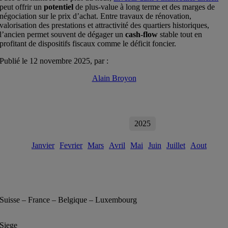
peut offrir un
potentiel
de plus-value à long terme et des marges de
négociation sur le prix d’achat. Entre travaux de rénovation,
valorisation des prestations et attractivité des quartiers historiques,
l’ancien permet souvent de dégager un
cash-flow
stable tout en
profitant de dispositifs fiscaux comme le déficit foncier.
Publié le 12 novembre 2025, par :
Alain Broyon
2026
2025
Janvier
Fevrier
Mars
Avril
Mai
Juin
Juillet
Aout
Suisse – France – Belgique – Luxembourg
Siege