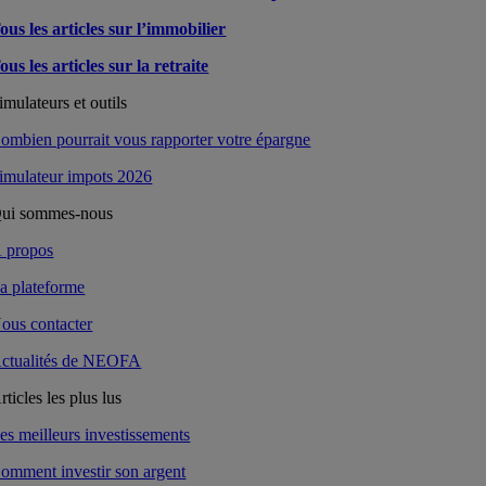
ous les articles sur l’immobilier
ous les articles sur la retraite
imulateurs et outils
ombien pourrait vous rapporter votre épargne
imulateur impots 2026
ui sommes-nous
 propos
a plateforme
ous contacter
ctualités de NEOFA
rticles les plus lus
es meilleurs investissements
omment investir son argent