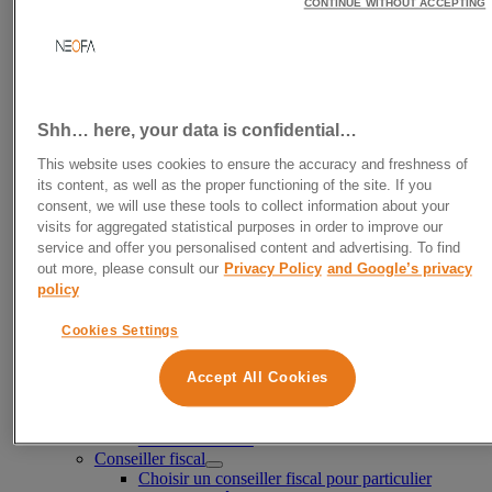
Déclaration Impôts
CONTINUE WITHOUT ACCEPTING
Aide à la déclaration d’impôts
Calculer son revenu net imposable
Tranche d’imposition
Réduire ses impôts
Où placer son argent légalement sans être
imposable ?
Shh… here, your data is confidential…
Défiscalisation
Défiscalisation immobilière
This website uses cookies to ensure the accuracy and freshness of
Défiscaliser avec l’immobilier ancien
its content, as well as the proper functioning of the site. If you
Défiscalisation avec les FCPI
consent, we will use these tools to collect information about your
Girardin industriel
visits for aggregated statistical purposes in order to improve our
SCPI Denormandie
service and offer you personalised content and advertising. To find
Défiscaliser avec un PER
out more, please consult our
Privacy Policy
and Google’s privacy
Fiscalité des particuliers
policy
Conseil en optimisation fiscale
Conseil en fiscalité immobilière
Cookies Settings
Conseil en fiscalité internationale
Enveloppes fiscales
Accept All Cookies
Fiscalité de l’assurance-vie
Fiscalité du PEA
Fiscalité du PER
Fiscalité du PEL
Conseiller fiscal
Choisir un conseiller fiscal pour particulier