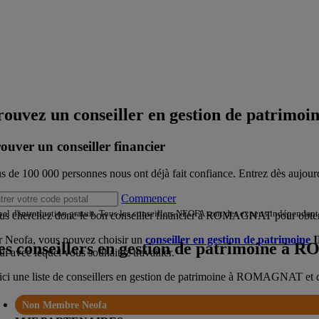
rouvez un conseiller en gestion de patrimoi
ouver un conseiller financier
us de 100 000 personnes nous ont déjà fait confiance. Entrez dès aujourd
Commencer
el d'introduction gratuit. Tous les conseillers NEOFA sont des experts indépendant
us cherchez donc le bon conseiller financier à
ROMAGNAT
pour obten
r Neofa, vous pouvez choisir un
conseiller en gestion de patrimoine
es conseillers en gestion de patrimoine à
R
ui avec lequel vous souhaitez travailler.
ci une liste de conseillers en gestion de patrimoine à
ROMAGNAT
et 
Non Membre Neofa