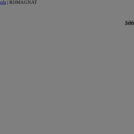
ofa
|
ROMAGNAT
Sélé