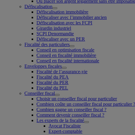
Où placer son argent légalement sans être imposabl
Défiscalisation
Défiscalisation immobilière
Défiscaliser avec l’immobilier ancien
Défiscalisation avec les FCPI
Girardin industriel
SCPI Denormandie
Défiscaliser avec un PER
Fiscalité des particuliers
Conseil en optimisation fiscale
Conseil en fiscalité immobilière
Conseil en fiscalité internationale
Enveloppes fiscales
Fiscalité de l’assurance-vie
Fiscalité du PEA
Fiscalité du PER
Fiscalité du PEL
Conseiller fiscal
Choisir un conseiller fiscal pour particulier
Combien coûte un conseiller fiscal pour particulier 
Combien gagne un conseiller fiscal ?
Comment devenir conseiller fiscal ?
Les experts de la fiscalité
Avocat Fiscaliste
Expert-comptable