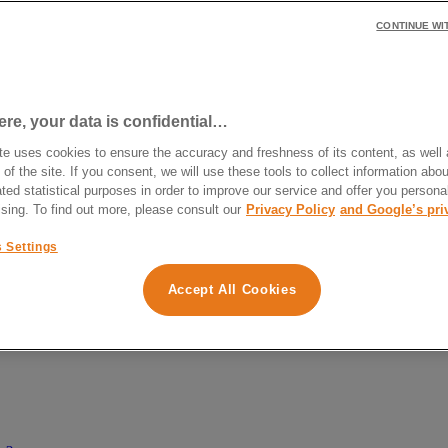
CONTINUE WI
t terme ?
e, your data is confidential…
te uses cookies to ensure the accuracy and freshness of its content, as well 
 of the site. If you consent, we will use these tools to collect information abou
ted statistical purposes in order to improve our service and offer you persona
ising. To find out more, please consult our
Privacy Policy
and Google’s pri
 Settings
Accept All Cookies