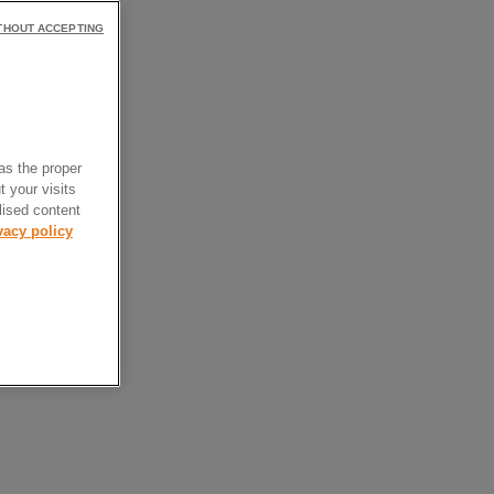
THOUT ACCEPTING
as the proper
t your visits
lised content
vacy policy