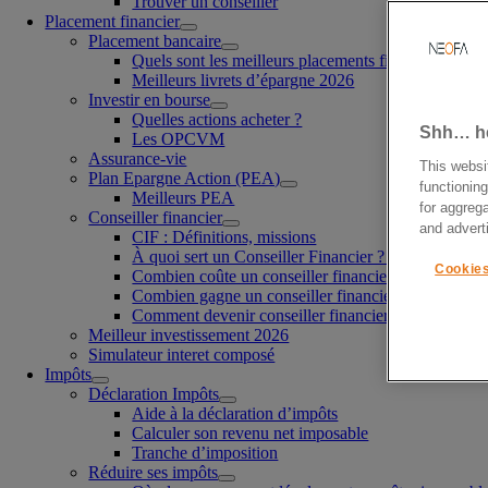
Trouver un conseiller
Placement financier
Placement bancaire
Quels sont les meilleurs placements financier à cour
Meilleurs livrets d’épargne 2026
Investir en bourse
Quelles actions acheter ?
Shh… her
Les OPCVM
Assurance-vie
This websi
Plan Epargne Action (PEA)
functioning
Meilleurs PEA
for aggrega
Conseiller financier
and advert
CIF : Définitions, missions
À quoi sert un Conseiller Financier ?
Cookies
Combien coûte un conseiller financier ?
Combien gagne un conseiller financier ?
Comment devenir conseiller financier ?
Meilleur investissement 2026
Simulateur interet composé
Impôts
Déclaration Impôts
Aide à la déclaration d’impôts
Calculer son revenu net imposable
Tranche d’imposition
Réduire ses impôts