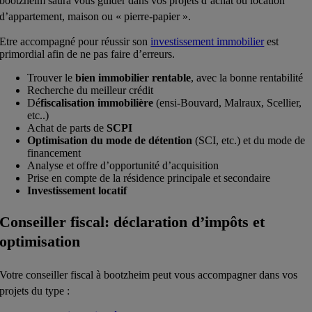
bootzheim
saura vous guider dans vos projets d’achat ou location
d’appartement, maison ou « pierre-papier ».
Etre accompagné pour réussir son
investissement immobilier
est
primordial afin de ne pas faire d’erreurs.
Trouver le
bien immobilier rentable
, avec la bonne rentabilité
Recherche du meilleur crédit
Dé
fiscalisation immobilière
(ensi-Bouvard, Malraux, Scellier,
etc..)
Achat de parts de
SCPI
Optimisation du mode de détention
(SCI, etc.) et du mode de
financement
Analyse et offre d’opportunité d’acquisition
Prise en compte de la résidence principale et secondaire
Investissement locatif
Conseiller fiscal: déclaration d’impôts et
optimisation
Votre conseiller fiscal à
bootzheim
peut vous accompagner dans vos
projets du type :