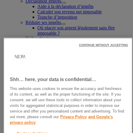
Déclaration Impôts
Aide à la déclaration d’impôts
Calculer son revenu net imposable
Tranche d’imposition
Réduire ses impôts
Où placer son argent légalement sans être
imposable ?
Défiscalisation
Défiscalisation immobilière
CONTINUE WITHOUT ACCEPTING
Défiscaliser avec l’immobilier ancien
Défiscalisation avec les FCPI
Girardin industriel
SCPI Denormandie
Défiscaliser avec un PER
Fiscalité des particuliers
Shh… here, your data is confidential…
Conseil en optimisation fiscale
Conseil en fiscalité immobilière
This website uses cookies to ensure the accuracy and freshness
Conseil en fiscalité internationale
of its content, as well as the proper functioning of the site. If you
Enveloppes fiscales
consent, we will use these tools to collect information about your
Fiscalité de l’assurance-vie
visits for aggregated statistical purposes in order to improve our
Fiscalité du PEA
service and offer you personalised content and advertising. To find
Fiscalité du PER
out more, please consult our
Privacy Policy
and Google’s
Fiscalité du PEL
privacy policy
Conseiller fiscal
Choisir un conseiller fiscal pour particulier