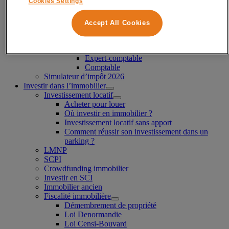
Cookies Settings
Combien coûte un conseiller fiscal pour
particulier ?
Combien gagne un conseiller fiscal ?
Accept All Cookies
Comment devenir conseiller fiscal ?
Les experts de la fiscalité
Avocat Fiscaliste
Expert-comptable
Comptable
Simulateur d’impôt 2026
Investir dans l’immobilier
Investissement locatif
Acheter pour louer
Où investir en immobilier ?
Investissement locatif sans apport
Comment réussir son investissement dans un
parking ?
LMNP
SCPI
Crowdfunding immobilier
Investir en SCI
Immobilier ancien
Fiscalité immobilière
Démembrement de propriété
Loi Denormandie
Loi Censi-Bouvard