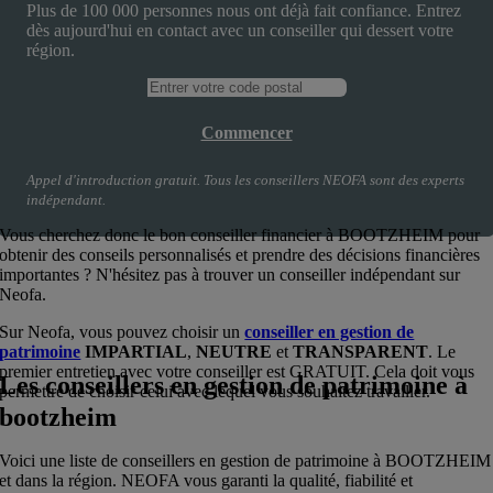
Plus de 100 000 personnes nous ont déjà fait confiance. Entrez
dès aujourd'hui en contact avec un conseiller qui dessert votre
région.
Commencer
Appel d'introduction gratuit. Tous les conseillers NEOFA sont des experts
indépendant.
Vous cherchez donc le bon conseiller financier à
BOOTZHEIM
pour
obtenir des conseils personnalisés et prendre des décisions financières
importantes ? N'hésitez pas à trouver un conseiller indépendant sur
Neofa.
Sur Neofa, vous pouvez choisir un
conseiller en gestion de
patrimoine
IMPARTIAL
,
NEUTRE
et
TRANSPARENT
. Le
premier entretien avec votre conseiller est GRATUIT. Cela doit vous
Les conseillers en gestion de patrimoine à
permettre de choisir celui avec lequel vous souhaitez travailler.
bootzheim
Voici une liste de conseillers en gestion de patrimoine à
BOOTZHEIM
et dans la région. NEOFA vous garanti la qualité, fiabilité et