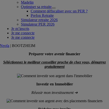
Madelin
Optimiser sa retraite
Comment défiscaliser avec un PER ?
Prefon Retraite
Simulateur retraite 2026
Simulateur PER 2026
Je m’inscris
Je me connecte
Je me connecte
Neofa
|
BOOTZHEIM
Préparer votre avenir financier
Séléctionnez le meilleur conseiller proche de chez vous, démarrez
gratuitement
Investir en Immobilier
Réussir mon investissement ➔