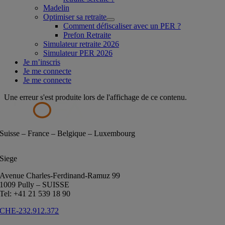
Madelin
Optimiser sa retraite
Comment défiscaliser avec un PER ?
Prefon Retraite
Simulateur retraite 2026
Simulateur PER 2026
Je m’inscris
Je me connecte
Je me connecte
Une erreur s'est produite lors de l'affichage de ce contenu.
Suisse – France – Belgique – Luxembourg
Siege
Avenue Charles-Ferdinand-Ramuz 99
1009 Pully – SUISSE
Tel: +41 21 539 18 90
CHE-232.912.372