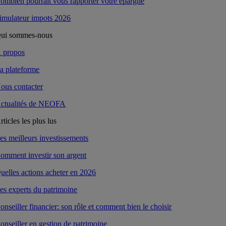
ombien pourrait vous rapporter votre épargne
imulateur impots 2026
ui sommes-nous
 propos
a plateforme
ous contacter
ctualités de NEOFA
rticles les plus lus
es meilleurs investissements
omment investir son argent
uelles actions acheter en 2026
es experts du patrimoine
onseiller financier: son rôle et comment bien le choisir
onseiller en gestion de patrimoine