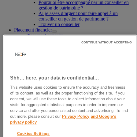
Pourquoi être accompagné par un conseiller en
gestion de patrimoine ?
Ai-je assez d’argent pour faire appel à un
conseiller en gestion de patrimoine ?
Trouver un conseiller
Placement financier
Placement bancaire
Quels sont les meilleurs placements financier à
CONTINUE WITHOUT ACCEPTING
court terme ?
Meilleurs livrets d’épargne 2026
Investir en bourse
Quelles actions acheter ?
Les OPCVM
Assurance-vie
Shh… here, your data is confidential…
Plan Epargne Action (PEA)
Meilleurs PEA
This website uses cookies to ensure the accuracy and freshness
Conseiller financier
of its content, as well as the proper functioning of the site. If you
CIF : Définitions, missions
consent, we will use these tools to collect information about your
À quoi sert un Conseiller Financier ?
visits for aggregated statistical purposes in order to improve our
Combien coûte un conseiller financier ?
service and offer you personalised content and advertising. To find
Combien gagne un conseiller financier ?
out more, please consult our
Privacy Policy
and Google’s
Comment devenir conseiller financier ?
privacy policy
Meilleur investissement 2026
Simulateur interet composé
Cookies Settings
Impôts