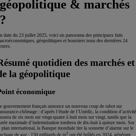
géopolitique & marchés
?
n date du 23 juillet 2025, voici un panorama des principaux faits
acroéconomiques, géopolitiques et boursiers issus des dernières 24
eures.
Résumé quotidien des marchés et
de la géopolitique
Point économique
e gouvernement français annonce un nouveau coup de rabot sur
’assurance-chômage : d’après l’étude de l’Unédic, la condition d’activit
assera de six mois sur vingt-quatre à huit mois sur vingt, tandis que la
urée maximale d’indemnisation tombera de dix-huit à quinze mois. Sur
e plan international, la Banque mondiale tire la sonnette d’alarme sur le
3
orchage de gaz : 150 milliards de m
ont été brûlés en 2024, générant