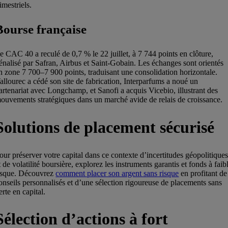
rimestriels.
Bourse française
e CAC 40 a reculé de 0,7 % le 22 juillet, à 7 744 points en clôture,
énalisé par Safran, Airbus et Saint-Gobain. Les échanges sont orientés
n zone 7 700–7 900 points, traduisant une consolidation horizontale.
allourec a cédé son site de fabrication, Interparfums a noué un
artenariat avec Longchamp, et Sanofi a acquis Vicebio, illustrant des
ouvements stratégiques dans un marché avide de relais de croissance.
Solutions de placement sécurisé
our préserver votre capital dans ce contexte d’incertitudes géopolitique
t de volatilité boursière, explorez les instruments garantis et fonds à faib
isque. Découvrez
comment placer son argent sans risque
en profitant de
onseils personnalisés et d’une sélection rigoureuse de placements sans
erte en capital.
Sélection d’actions à fort