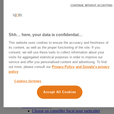
Déclaration Impôts
Aide à la déclaration d’impôts
CONTINUE WITHOUT ACCEPTING
Calculer son revenu net imposable
Tranche d’imposition
Réduire ses impôts
Où placer son argent légalement sans être
imposable ?
Défiscalisation
Shh… here, your data is confidential…
Défiscalisation immobilière
Défiscaliser avec l’immobilier ancien
This website uses cookies to ensure the accuracy and freshness of
Défiscalisation avec les FCPI
its content, as well as the proper functioning of the site. If you
Girardin industriel
consent, we will use these tools to collect information about your
SCPI Denormandie
visits for aggregated statistical purposes in order to improve our
Défiscaliser avec un PER
service and offer you personalised content and advertising. To find
Fiscalité des particuliers
out more, please consult our
Privacy Policy
and Google’s privacy
Conseil en optimisation fiscale
policy
Conseil en fiscalité immobilière
Conseil en fiscalité internationale
Cookies Settings
Enveloppes fiscales
Fiscalité de l’assurance-vie
Accept All Cookies
Fiscalité du PEA
Fiscalité du PER
Fiscalité du PEL
Conseiller fiscal
Choisir un conseiller fiscal pour particulier