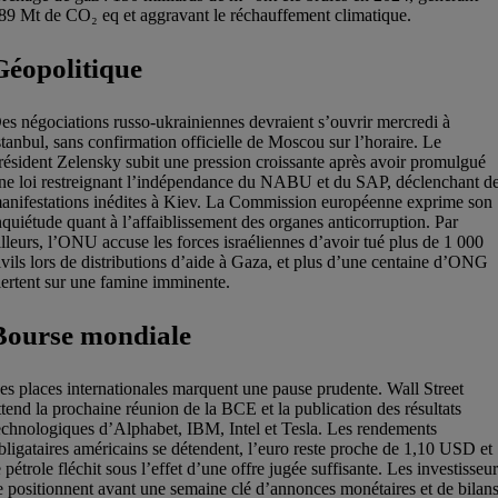
89 Mt de CO₂ eq et aggravant le réchauffement climatique.
Géopolitique
es négociations russo-ukrainiennes devraient s’ouvrir mercredi à
stanbul, sans confirmation officielle de Moscou sur l’horaire. Le
résident Zelensky subit une pression croissante après avoir promulgué
ne loi restreignant l’indépendance du NABU et du SAP, déclenchant d
anifestations inédites à Kiev. La Commission européenne exprime son
nquiétude quant à l’affaiblissement des organes anticorruption. Par
illeurs, l’ONU accuse les forces israéliennes d’avoir tué plus de 1 000
ivils lors de distributions d’aide à Gaza, et plus d’une centaine d’ONG
lertent sur une famine imminente.
Bourse mondiale
es places internationales marquent une pause prudente. Wall Street
ttend la prochaine réunion de la BCE et la publication des résultats
echnologiques d’Alphabet, IBM, Intel et Tesla. Les rendements
bligataires américains se détendent, l’euro reste proche de 1,10 USD et
e pétrole fléchit sous l’effet d’une offre jugée suffisante. Les investisseu
e positionnent avant une semaine clé d’annonces monétaires et de bilan