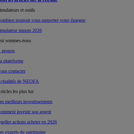
imulateurs et outils
ombien pourrait vous rapporter votre épargne
imulateur impots 2026
ui sommes-nous
 propos
a plateforme
ous contacter
ctualités de NEOFA
rticles les plus lus
es meilleurs investissements
omment investir son argent
uelles actions acheter en 2026
es experts du patrimoine