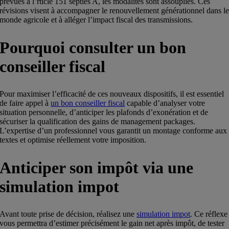
prévues à l’rticle 151 septies A, les modalités sont assouplies. Ces
révisions visent à accompagner le renouvellement générationnel dans l
monde agricole et à alléger l’impact fiscal des transmissions.
Pourquoi consulter un bon
conseiller fiscal
Pour maximiser l’efficacité de ces nouveaux dispositifs, il est essentiel
de faire appel à
un bon conseiller fiscal
capable d’analyser votre
situation personnelle, d’anticiper les plafonds d’exonération et de
sécuriser la qualification des gains de management packages.
L’expertise d’un professionnel vous garantit un montage conforme aux
textes et optimise réellement votre imposition.
Anticiper son impôt via une
simulation impot
Avant toute prise de décision, réalisez une
simulation impot
. Ce réflexe
vous permettra d’estimer précisément le gain net après impôt, de tester