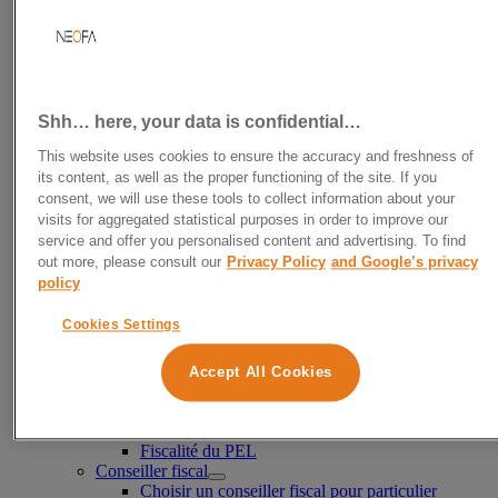
Déclaration Impôts
Aide à la déclaration d’impôts
Calculer son revenu net imposable
Tranche d’imposition
Réduire ses impôts
Où placer son argent légalement sans être
Shh… here, your data is confidential…
imposable ?
Défiscalisation
This website uses cookies to ensure the accuracy and freshness of
Défiscalisation immobilière
its content, as well as the proper functioning of the site. If you
Défiscaliser avec l’immobilier ancien
consent, we will use these tools to collect information about your
Défiscalisation avec les FCPI
visits for aggregated statistical purposes in order to improve our
Girardin industriel
service and offer you personalised content and advertising. To find
SCPI Denormandie
out more, please consult our
Privacy Policy
and Google’s privacy
Défiscaliser avec un PER
policy
Fiscalité des particuliers
Conseil en optimisation fiscale
Cookies Settings
Conseil en fiscalité immobilière
Conseil en fiscalité internationale
Enveloppes fiscales
Accept All Cookies
Fiscalité de l’assurance-vie
Fiscalité du PEA
Fiscalité du PER
Fiscalité du PEL
Conseiller fiscal
Choisir un conseiller fiscal pour particulier