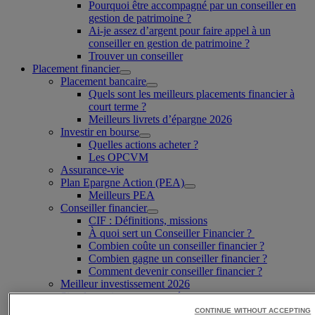
Pourquoi être accompagné par un conseiller en
gestion de patrimoine ?
Ai-je assez d’argent pour faire appel à un
conseiller en gestion de patrimoine ?
Trouver un conseiller
Placement financier
Placement bancaire
Quels sont les meilleurs placements financier à
court terme ?
Meilleurs livrets d’épargne 2026
Investir en bourse
Quelles actions acheter ?
Les OPCVM
Assurance-vie
Plan Epargne Action (PEA)
Meilleurs PEA
Conseiller financier
CIF : Définitions, missions
À quoi sert un Conseiller Financier ?
Combien coûte un conseiller financier ?
Combien gagne un conseiller financier ?
Comment devenir conseiller financier ?
Meilleur investissement 2026
Simulateur interet composé
Impôts
CONTINUE WITHOUT ACCEPTING