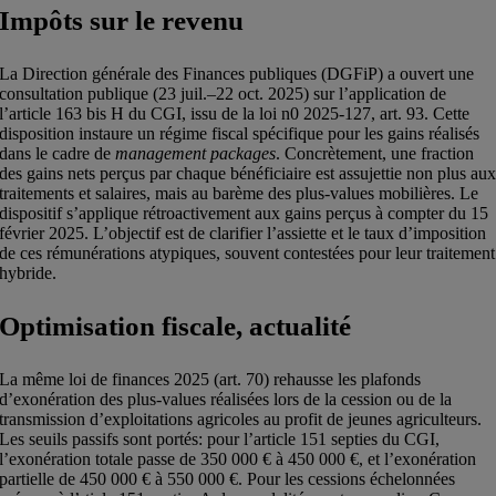
Impôts sur le revenu
La Direction générale des Finances publiques (DGFiP) a ouvert une
consultation publique (23 juil.‒22 oct. 2025) sur l’application de
l’article 163 bis H du CGI, issu de la loi n0 2025-127, art. 93. Cette
disposition instaure un régime fiscal spécifique pour les gains réalisés
dans le cadre de
management packages
. Concrètement, une fraction
des gains nets perçus par chaque bénéficiaire est assujettie non plus au
traitements et salaires, mais au barème des plus-values mobilières. Le
dispositif s’applique rétroactivement aux gains perçus à compter du 15
février 2025. L’objectif est de clarifier l’assiette et le taux d’imposition
de ces rémunérations atypiques, souvent contestées pour leur traitement
hybride.
Optimisation fiscale, actualité
La même loi de finances 2025 (art. 70) rehausse les plafonds
d’exonération des plus-values réalisées lors de la cession ou de la
transmission d’exploitations agricoles au profit de jeunes agriculteurs.
Les seuils passifs sont portés: pour l’article 151 septies du CGI,
l’exonération totale passe de 350 000 € à 450 000 €, et l’exonération
partielle de 450 000 € à 550 000 €. Pour les cessions échelonnées