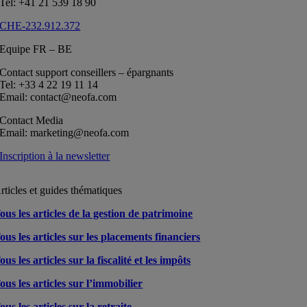
Tel: +41 21 539 18 90
CHE-232.912.372
Equipe FR – BE
Contact support conseillers – épargnants
Tel: +33 4 22 19 11 14
Email: contact@neofa.com
Contact Media
Email: marketing@neofa.com
Inscription à la newsletter
rticles et guides thématiques
ous les articles de la gestion de patrimoine
ous les articles sur les placements financiers
ous les articles sur la fiscalité et les impôts
ous les articles sur l’immobilier
ous les articles sur la retraite