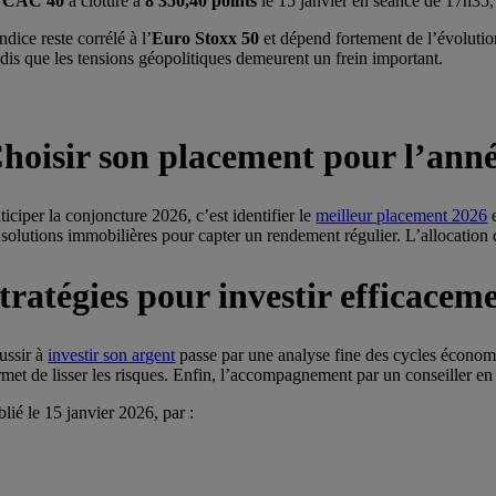
e
CAC 40
a clôturé à
8 350,40 points
le 15 janvier en séance de 17h35,
ndice reste corrélé à l’
Euro Stoxx 50
et dépend fortement de l’évolution
ndis que les tensions géopolitiques demeurent un frein important.
hoisir son placement pour l’anné
iciper la conjoncture 2026, c’est identifier le
meilleur placement 2026
e
solutions immobilières pour capter un rendement régulier. L’allocation d
tratégies pour investir efficacem
ussir à
investir son argent
passe par une analyse fine des cycles économiq
met de lisser les risques. Enfin, l’accompagnement par un conseiller en 
lié le 15 janvier 2026, par :