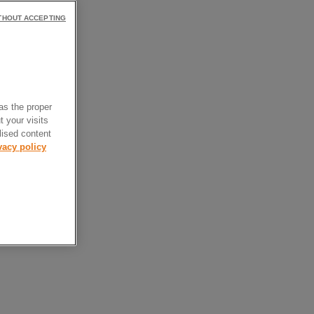
THOUT ACCEPTING
as the proper
t your visits
lised content
vacy policy