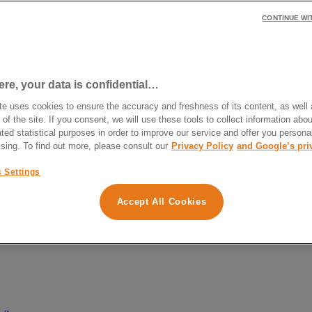
CONTINUE WI
t terme ?
e, your data is confidential…
te uses cookies to ensure the accuracy and freshness of its content, as well 
 of the site. If you consent, we will use these tools to collect information abou
ted statistical purposes in order to improve our service and offer you persona
ising. To find out more, please consult our
Privacy Policy
and Google’s pri
 Settings
Accept All Cookies