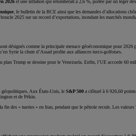
en 2026
et une inflation qui retomberait à 2,6 %, portée par un léger dé
annique
, le bulletin de la BCE ainsi que les demandes d’allocations chôm
ne boucle 2025 sur un record d’exportations, inondant les marchés mondi
, sont désignés comme la principale menace géoéconomique pour 2026 
qu’en Syrie la chute d’Assad profite aux alliances turco-golfoises.
veau plan Trump se dessine pour le Venezuela. Enfin, l’UE accorde 60 mil
s géopolitiques. Aux États-Unis, le
S&P 500
a clôturé à 6 926,60 points
ington et de Pékin.
a fin des « tueries » en Iran, pendant que le pétrole recule. Les valeur