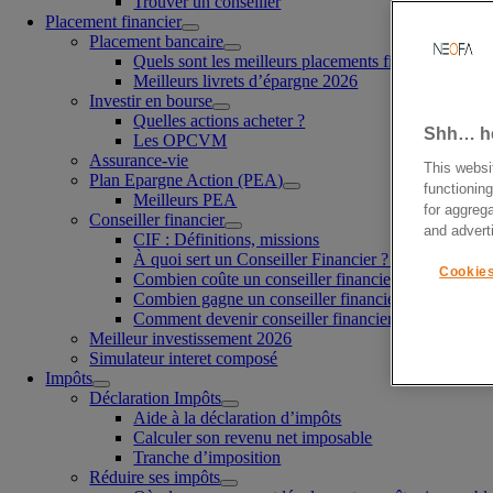
Trouver un conseiller
Placement financier
Placement bancaire
Quels sont les meilleurs placements financier à cour
Meilleurs livrets d’épargne 2026
Investir en bourse
Quelles actions acheter ?
Shh… her
Les OPCVM
Assurance-vie
This websi
Plan Epargne Action (PEA)
functioning
Meilleurs PEA
for aggrega
Conseiller financier
and advert
CIF : Définitions, missions
À quoi sert un Conseiller Financier ?
Cookies
Combien coûte un conseiller financier ?
Combien gagne un conseiller financier ?
Comment devenir conseiller financier ?
Meilleur investissement 2026
Simulateur interet composé
Impôts
Déclaration Impôts
Aide à la déclaration d’impôts
Calculer son revenu net imposable
Tranche d’imposition
Réduire ses impôts