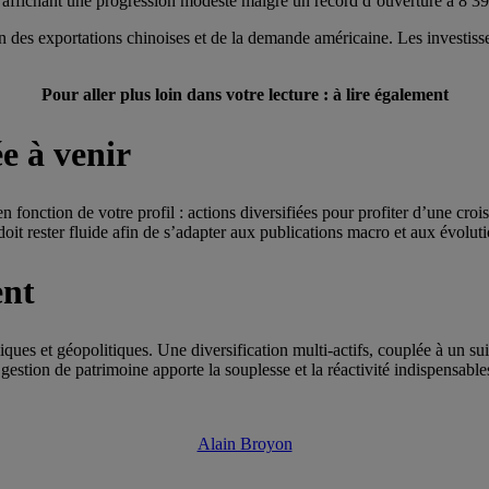
 affichant une progression modeste malgré un record d’ouverture à 8 39
 des exportations chinoises et de la demande américaine. Les investisseu
Pour aller plus loin dans votre lecture : à lire également
e à venir
n fonction de votre profil : actions diversifiées pour profiter d’une cro
oit rester fluide afin de s’adapter aux publications macro et aux évoluti
ent
ues et géopolitiques. Une diversification multi-actifs, couplée à un suiv
gestion de patrimoine apporte la souplesse et la réactivité indispensable
Alain Broyon