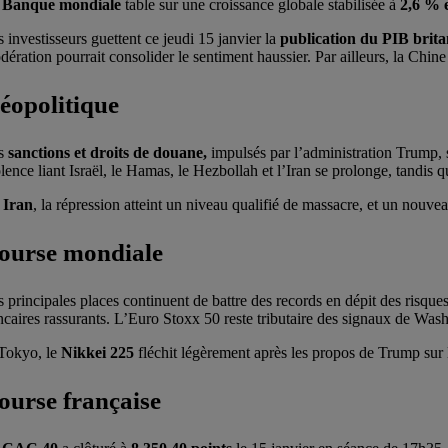
a
Banque mondiale
table sur une croissance globale stabilisée à
2,6 % 
 investisseurs guettent ce jeudi 15 janvier la
publication du PIB brit
dération pourrait consolider le sentiment haussier. Par ailleurs, la Chi
éopolitique
s
sanctions et droits de douane,
impulsés par l’administration Trump
lence liant Israël, le Hamas, le Hezbollah et l’Iran se prolonge, tandis 
n
Iran
, la répression atteint un niveau qualifié de massacre, et un nou
ourse mondiale
s principales places continuent de battre des records en dépit des risque
ncaires rassurants. L’Euro Stoxx 50 reste tributaire des signaux de Wash
Tokyo, le
Nikkei 225
fléchit légèrement après les propos de Trump sur l
ourse française