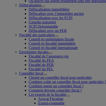
Où placer son argent légalement sans être imposabl
Défiscalisation
Défiscalisation immobilière
Défiscaliser avec l’immobilier ancien
Défiscalisation avec les FCPI
Girardin industriel
SCPI Denormandie
Défiscaliser avec un PER
Fiscalité des particuliers
Conseil en optimisation fiscale
Conseil en fiscalité immobilière
Conseil en fiscalité internationale
Enveloppes fiscales
Fiscalité de l’assurance-vie
Fiscalité du PEA
Fiscalité du PER
Fiscalité du PEL
Conseiller fiscal
Choisir un conseiller fiscal pour particulier
Combien coûte un conseiller fiscal pour particulier 
Combien gagne un conseiller fiscal ?
Comment devenir conseiller fiscal ?
Les experts de la fiscalité
Avocat Fiscaliste
Expert-comptable