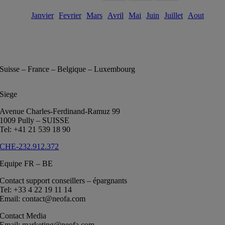
Janvier
Fevrier
Mars
Avril
Mai
Juin
Juillet
Aout
Suisse – France – Belgique – Luxembourg
Siege
Avenue Charles-Ferdinand-Ramuz 99
1009 Pully – SUISSE
Tel: +41 21 539 18 90
CHE-232.912.372
Equipe FR – BE
Contact support conseillers – épargnants
Tel: +33 4 22 19 11 14
Email: contact@neofa.com
Contact Media
Email: marketing@neofa.com