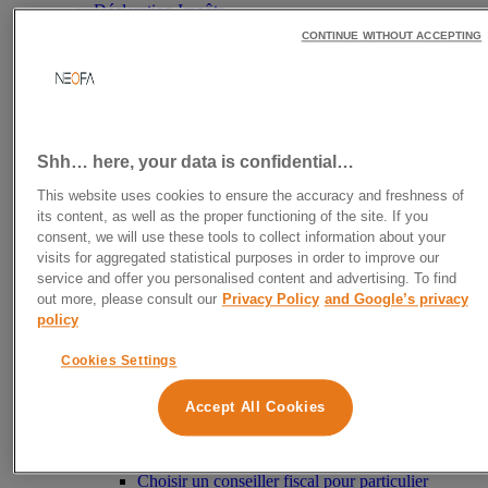
Déclaration Impôts
Aide à la déclaration d’impôts
CONTINUE WITHOUT ACCEPTING
Calculer son revenu net imposable
Tranche d’imposition
Réduire ses impôts
Où placer son argent légalement sans être
imposable ?
Défiscalisation
Shh… here, your data is confidential…
Défiscalisation immobilière
Défiscaliser avec l’immobilier ancien
This website uses cookies to ensure the accuracy and freshness of
Défiscalisation avec les FCPI
its content, as well as the proper functioning of the site. If you
Girardin industriel
consent, we will use these tools to collect information about your
SCPI Denormandie
visits for aggregated statistical purposes in order to improve our
Défiscaliser avec un PER
service and offer you personalised content and advertising. To find
Fiscalité des particuliers
out more, please consult our
Privacy Policy
and Google’s privacy
Conseil en optimisation fiscale
policy
Conseil en fiscalité immobilière
Conseil en fiscalité internationale
Cookies Settings
Enveloppes fiscales
Fiscalité de l’assurance-vie
Fiscalité du PEA
Accept All Cookies
Fiscalité du PER
Fiscalité du PEL
Conseiller fiscal
Choisir un conseiller fiscal pour particulier