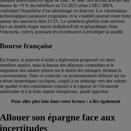
banques américaines en ligne de mire ; le S&P 500 devrait afficher une
hausse de +9 % des bénéfices au T4 2025 selon LSEG IBES,
confortant l’hypothèse d’un atterrissage en douceur. Les valorisations
technologiques paraissent exigeantes, et la volatilité pourrait rester forte
autour des annonces liées à l’IA. Le sentiment général reste nerveux
face au double risque macro (inflation/Fed) et géopolitique (Iran,
Venezuela, cyber), poussant les investisseurs à privilégier la qualité.
Bourse française
En France, le pouvoir d’achat a légèrement progressé ces deux
dernières années, mais la hausse des dépenses contraintes et la
stagnation des salaires pèsent sur le moral des ménages, freinant la
consommation. Dans ce contexte, un positionnement défensif sur les
valeurs domestiques cycliques, couplé à un arbitrage vers des valeurs
de qualité et des exportateurs exposés à la vigueur de l’économie
américaine et à la lente reprise européenne, paraît opportun.
Pour aller plus loin dans votre lecture : à lire également
Allouer son épargne face aux
incertitudes