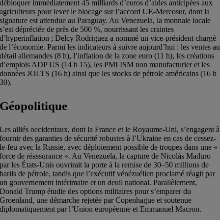
débloquer immédiatement 45 milliards d’euros d’aides anticipées aux
agriculteurs pour lever le blocage sur l’accord UE-Mercosur, dont la
signature est attendue au Paraguay. Au Venezuela, la monnaie locale
s’est dépréciée de près de 500 %, nourrissant les craintes
d’hyperinflation ; Delcy Rodriguez a nommé un vice-président chargé
de l’économie. Parmi les indicateurs à suivre aujourd’hui : les ventes a
détail allemandes (8 h), l’inflation de la zone euro (11 h), les créations
d’emplois ADP US (14 h 15), les PMI ISM non manufacturier et les
données JOLTS (16 h) ainsi que les stocks de pétrole américains (16 h
30).
Géopolitique
Les alliés occidentaux, dont la France et le Royaume-Uni, s’engagent à
fournir des garanties de sécurité robustes à l’Ukraine en cas de cessez-
le-feu avec la Russie, avec déploiement possible de troupes dans une «
force de réassurance ». Au Venezuela, la capture de Nicolás Maduro
par les États-Unis ouvrirait la porte à la remise de 30–50 millions de
barils de pétrole, tandis que l’exécutif vénézuélien proclamé réagit par
un gouvernement intérimaire et un deuil national. Parallèlement,
Donald Trump étudie des options militaires pour s’emparer du
Groenland, une démarche rejetée par Copenhague et soutenue
diplomatiquement par l’Union européenne et Emmanuel Macron.