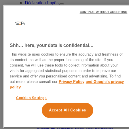
Déclaration Impôts
Aide à la déclaration d’impôts
CONTINUE WITHOUT ACCEPTING
Calculer son revenu net imposable
Tranche d’imposition
Réduire ses impôts
Où placer son argent légalement sans être
imposable ?
Défiscalisation
Défiscalisation immobilière
Shh… here, your data is confidential…
Défiscaliser avec l’immobilier ancien
Défiscalisation avec les FCPI
This website uses cookies to ensure the accuracy and freshness of
Girardin industriel
its content, as well as the proper functioning of the site. If you
SCPI Denormandie
consent, we will use these tools to collect information about your
Défiscaliser avec un PER
visits for aggregated statistical purposes in order to improve our
Fiscalité des particuliers
service and offer you personalised content and advertising. To find
Conseil en optimisation fiscale
out more, please consult our
Privacy Policy
and Google’s privacy
Conseil en fiscalité immobilière
policy
Conseil en fiscalité internationale
Enveloppes fiscales
Cookies Settings
Fiscalité de l’assurance-vie
Fiscalité du PEA
Accept All Cookies
Fiscalité du PER
Fiscalité du PEL
Conseiller fiscal
Choisir un conseiller fiscal pour particulier